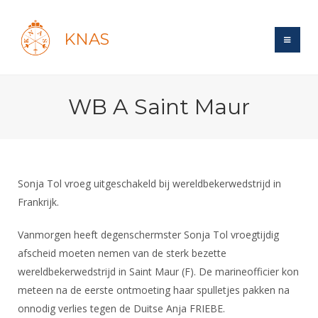
KNAS
Site
WB A Saint Maur
Bond
Login
Schermen
Bond
Recent posts
Beleid
Topsport
Books
Breedtesport
Sonja Tol vroeg uitgeschakeld bij wereldbekerwedstrijd in
Lidmaatschap
Polls
Introductie
Frankrijk.
Informatie
Wat is topsport
Tarieven
Forums
Recreatiesport
Nieuws
Vanmorgen heeft degenschermster Sonja Tol vroegtijdig
Forums
Voor de jeugd
Reglementen
Maandelijks archief
Veteranen
afscheid moeten nemen van de sterk bezette
NK's
Spreekbeurtpakket
Ledencijfers
Zoek Vereniging
wereldbekerwedstrijd in Saint Maur (F). De marineofficier kon
Forums
Lichtzwaardschermen
Evenement
meteen na de eerste ontmoeting haar spulletjes pakken na
Ouders en vereniging
Sponsors en Partners
Oranje
Schermforum
Contact
onnodig verlies tegen de Duitse Anja FRIEBE.
Wedstrijdsport
Jeugdkampen