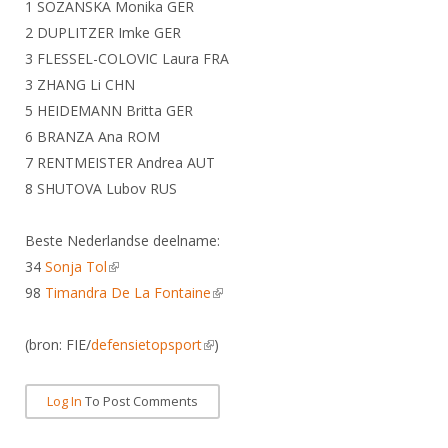
Alle Verenigingen
1 SOZANSKA Monika GER
Opleidingen
2 DUPLITZER Imke GER
Nieuws
Wedstrijdorganisatie
Tuchtzaken
3 FLESSEL-COLOVIC Laura FRA
Verenigingsondersteuning
3 ZHANG Li CHN
Nieuws
Archief
5 HEIDEMANN Britta GER
Witte Vlekkenplan
Aanvragen van scheidsrechters
6 BRANZA Ana ROM
Infotheek
Oprichting Vereniging
Scheidsrechterslijst
7 RENTMEISTER Andrea AUT
Bibliotheek
Overschrijven leden
8 SHUTOVA Lubov RUS
Import inschrijvingen uit Nahouw
ALV
Verwerk wedstrijduitslagen
Beste Nederlandse deelname:
Touché
34
Sonja Tol
(link is external)
NK organiseren
98
Timandra De La Fontaine
(link is external)
Promotie en logo
(bron: FIE/
defensietopsport
(link is external)
)
Geschiedenis van het schermen
Log In
To Post Comments