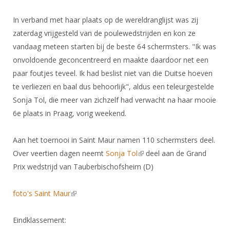
DBT
Nieuws
Website
Organisatie
NK organiseren
Ranglijsten
Brassardsysteem
In verband met haar plaats op de wereldranglijst was zij
FBT
Gebruiksvoorwaarden
Bestuur
zaterdag vrijgesteld van de poulewedstrijden en kon ze
Inschrijven
SBT
Handleiding
Voor coaches en leraren
vandaag meteen starten bij de beste 64 schermsters. "Ik was
Commissies
Reglementen
Talentontwikkeling
onvoldoende geconcentreerd en maakte daardoor net een
Historie
Nieuws
Ereleden
Materiaal
paar foutjes teveel. Ik had beslist niet van die Duitse hoeven
Nationale opleidingen
Leden van Verdiensten
Atletencommissie
te verliezen en baal dus behoorlijk", aldus een teleurgestelde
Schermpaspoort
Sonja Tol, die meer van zichzelf had verwacht na haar mooie
Internationale opleidingen
Vacatures
Rolstoelschermen
6e plaats in Praag, vorig weekend.
Internationale Titeltoernooien
Opleidingen
Bondsbureau
Internationale aanmeldingen
Wedstrijdkalender
Leraar
Aan het toernooi in Saint Maur namen 110 schermsters deel.
Contact
Over veertien dagen neemt
Sonja Tol
(link is external)
deel aan de Grand
KNAS Keurmerk
Voor scheidsrechters
Prix wedstrijd van Tauberbischofsheim (D)
Medewerkers
NK's
Nieuws
Samenwerking
JPT
foto's Saint Maur
(link is external)
Scheidsrechterslijst
Formulieren
JEC
Eindklassement:
Scheidsrechter Documentatie
Veteranenwedstrijden