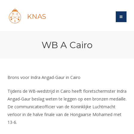
KNAS
Site
WB A Cairo
Bond
Login
Schermen
Bond
Recent posts
Beleid
Topsport
Books
Breedtesport
Brons voor Indra Angad-Gaur in Cairo
Lidmaatschap
Polls
Introductie
Informatie
Wat is topsport
Tarieven
Tijdens de WB-wedstrijd in Cairo heeft floretschermster Indra
Forums
Recreatiesport
Nieuws
Angad-Gaur beslag weten te leggen op een bronzen medaille.
Forums
Voor de jeugd
Reglementen
Maandelijks archief
Veteranen
De communicatieofficier van de Koninklijke Luchtmacht
NK's
Spreekbeurtpakket
Ledencijfers
Zoek Vereniging
verloor in de halve finale van de Hongaarse Mohamed met
Forums
Lichtzwaardschermen
Evenement
13-6.
Ouders en vereniging
Sponsors en Partners
Oranje
Schermforum
Contact
Wedstrijdsport
Jeugdkampen