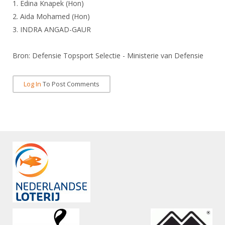
Alle Verenigingen
1. Edina Knapek (Hon)
Opleidingen
2. Aida Mohamed (Hon)
Nieuws
Wedstrijdorganisatie
Tuchtzaken
3. INDRA ANGAD-GAUR
Verenigingsondersteuning
Nieuws
Archief
Bron: Defensie Topsport Selectie - Ministerie van Defensie
Witte Vlekkenplan
Aanvragen van scheidsrechters
Infotheek
Oprichting Vereniging
Scheidsrechterslijst
Log In
To Post Comments
Bibliotheek
Overschrijven leden
Import inschrijvingen uit Nahouw
ALV
Verwerk wedstrijduitslagen
Touché
NK organiseren
Promotie en logo
Geschiedenis van het schermen