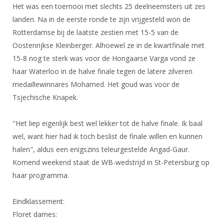
DBT
Nieuws
Website
Het was een toernooi met slechts 25 deelneemsters uit zes
Organisatie
NK organiseren
Ranglijsten
Brassardsysteem
landen. Na in de eerste ronde te zijn vrijgesteld won de
FBT
Gebruiksvoorwaarden
Bestuur
Rotterdamse bij de laatste zestien met 15-5 van de
Inschrijven
SBT
Handleiding
Voor coaches en leraren
Oostenrijkse Kleinberger. Alhoewel ze in de kwartfinale met
Commissies
Reglementen
Talentontwikkeling
15-8 nog te sterk was voor de Hongaarse Varga vond ze
Historie
Nieuws
Ereleden
Materiaal
haar Waterloo in de halve finale tegen de latere zilveren
Nationale opleidingen
Leden van Verdiensten
Atletencommissie
medaillewinnares Mohamed. Het goud was voor de
Schermpaspoort
Tsjechische Knapek.
Internationale opleidingen
Vacatures
Rolstoelschermen
Internationale Titeltoernooien
Opleidingen
"Het liep eigenlijk best wel lekker tot de halve finale. Ik baal
Bondsbureau
Internationale aanmeldingen
Wedstrijdkalender
Leraar
wel, want hier had ik toch beslist de finale willen en kunnen
Contact
halen", aldus een enigszins teleurgestelde Angad-Gaur.
KNAS Keurmerk
Voor scheidsrechters
Komend weekend staat de WB-wedstrijd in St-Petersburg op
Medewerkers
NK's
haar programma.
Nieuws
Samenwerking
JPT
Scheidsrechterslijst
Formulieren
Eindklassement:
JEC
Floret dames:
Scheidsrechter Documentatie
Veteranenwedstrijden