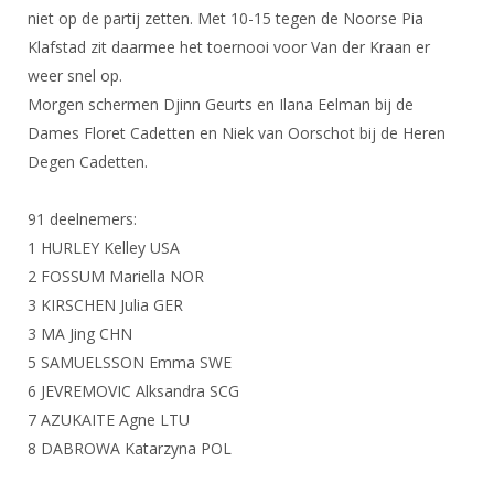
DBT
Nieuws
Website
niet op de partij zetten. Met 10-15 tegen de Noorse Pia
Organisatie
NK organiseren
Ranglijsten
Brassardsysteem
FBT
Klafstad zit daarmee het toernooi voor Van der Kraan er
Gebruiksvoorwaarden
Bestuur
Inschrijven
weer snel op.
SBT
Handleiding
Voor coaches en leraren
Commissies
Morgen schermen Djinn Geurts en Ilana Eelman bij de
Reglementen
Talentontwikkeling
Historie
Dames Floret Cadetten en Niek van Oorschot bij de Heren
Nieuws
Ereleden
Materiaal
Degen Cadetten.
Nationale opleidingen
Leden van Verdiensten
Atletencommissie
Schermpaspoort
Internationale opleidingen
91 deelnemers:
Vacatures
Rolstoelschermen
Internationale Titeltoernooien
1 HURLEY Kelley USA
Opleidingen
2 FOSSUM Mariella NOR
Bondsbureau
Internationale aanmeldingen
Wedstrijdkalender
Leraar
3 KIRSCHEN Julia GER
Contact
KNAS Keurmerk
3 MA Jing CHN
Voor scheidsrechters
Medewerkers
5 SAMUELSSON Emma SWE
NK's
6 JEVREMOVIC Alksandra SCG
Nieuws
Samenwerking
JPT
7 AZUKAITE Agne LTU
Scheidsrechterslijst
Formulieren
8 DABROWA Katarzyna POL
JEC
Scheidsrechter Documentatie
Veteranenwedstrijden