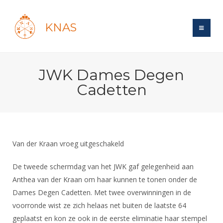
KNAS
Site
JWK Dames Degen
Bond
Login
Cadetten
Schermen
Bond
Recent posts
Beleid
Topsport
Books
Breedtesport
Lidmaatschap
Polls
Introductie
Informatie
Van der Kraan vroeg uitgeschakeld
Wat is topsport
Tarieven
Forums
Recreatiesport
Nieuws
Forums
De tweede schermdag van het JWK gaf gelegenheid aan
Voor de jeugd
Reglementen
Maandelijks archief
Veteranen
Anthea van der Kraan om haar kunnen te tonen onder de
NK's
Spreekbeurtpakket
Ledencijfers
Zoek Vereniging
Forums
Dames Degen Cadetten. Met twee overwinningen in de
Lichtzwaardschermen
Evenement
Ouders en vereniging
Sponsors en Partners
voorronde wist ze zich helaas net buiten de laatste 64
Oranje
Schermforum
Contact
geplaatst en kon ze ook in de eerste eliminatie haar stempel
Wedstrijdsport
Jeugdkampen