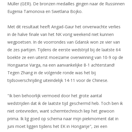
DBT
Nieuws
Website
Müller (GER). De bronzen medailles gingen naar de Russinnen
Organisatie
NK organiseren
Ranglijsten
Brassardsysteem
Eugenia Tamonova en Swetlana Bojko.
FBT
Gebruiksvoorwaarden
Bestuur
Inschrijven
SBT
Handleiding
Voor coaches en leraren
Met dit resultaat heeft Angad-Gaur het onverwachte verlies
Commissies
Reglementen
Talentontwikkeling
in de halve finale van het NK vorig weekend niet kunnen
Historie
Nieuws
Ereleden
Materiaal
wegpoetsen. In de voorrondes van Gdansk won ze vier van
Nationale opleidingen
Leden van Verdiensten
Atletencommissie
de zes partijen. Tijdens de eerste wedstrijd bij de laatste 64
Schermpaspoort
boekte ze een uiterst moeizame overwinning van 10-9 op de
Internationale opleidingen
Vacatures
Rolstoelschermen
Hongaarse Varga, na een aanvankelijke 8-1 achterstand!
Internationale Titeltoernooien
Opleidingen
Tegen Zhang in de volgende ronde was het bij
Bondsbureau
Internationale aanmeldingen
Wedstrijdkalender
Leraar
tijdsoverschrijding uiteindelijk 14-11 voor de Chinese.
Contact
KNAS Keurmerk
Voor scheidsrechters
"Ik ben behoorlijk vermoeid door het grote aantal
Medewerkers
NK's
wedstrijden dat ik de laatste tijd geschermd heb. Toch ben ik
Nieuws
Samenwerking
JPT
niet ontevreden, want schermtechnisch liep het gewoon
Scheidsrechterslijst
Formulieren
prima. Ik lig goed op schema naar mijn piekmoment dat in
JEC
juni moet liggen tijdens het EK in Hongarije", zei een
Scheidsrechter Documentatie
Veteranenwedstrijden