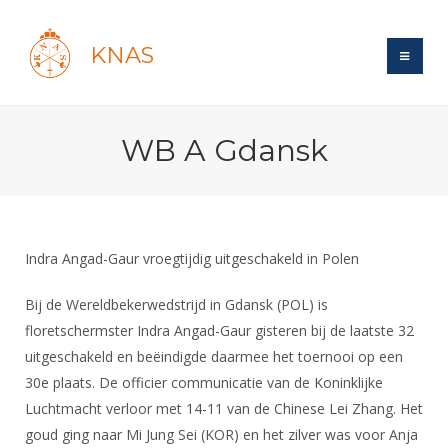
KNAS
Site
WB A Gdansk
Bond
Login
Schermen
Bond
Recent posts
Beleid
Topsport
Books
Breedtesport
Indra Angad-Gaur vroegtijdig uitgeschakeld in Polen
Lidmaatschap
Polls
Introductie
Informatie
Wat is topsport
Tarieven
Bij de Wereldbekerwedstrijd in Gdansk (POL) is
Forums
Recreatiesport
Nieuws
floretschermster Indra Angad-Gaur gisteren bij de laatste 32
Forums
Voor de jeugd
Reglementen
Maandelijks archief
Veteranen
uitgeschakeld en beëindigde daarmee het toernooi op een
NK's
Spreekbeurtpakket
Ledencijfers
Zoek Vereniging
30e plaats. De officier communicatie van de Koninklijke
Forums
Lichtzwaardschermen
Evenement
Luchtmacht verloor met 14-11 van de Chinese Lei Zhang. Het
Ouders en vereniging
Sponsors en Partners
Oranje
Schermforum
Contact
goud ging naar Mi Jung Sei (KOR) en het zilver was voor Anja
Wedstrijdsport
Jeugdkampen