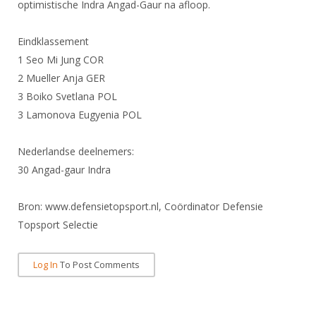
Alle Verenigingen
optimistische Indra Angad-Gaur na afloop.
Opleidingen
Nieuws
Wedstrijdorganisatie
Tuchtzaken
Eindklassement
Verenigingsondersteuning
1 Seo Mi Jung COR
Nieuws
Archief
2 Mueller Anja GER
Witte Vlekkenplan
Aanvragen van scheidsrechters
3 Boiko Svetlana POL
Infotheek
Oprichting Vereniging
Scheidsrechterslijst
3 Lamonova Eugyenia POL
Bibliotheek
Overschrijven leden
Import inschrijvingen uit Nahouw
Nederlandse deelnemers:
ALV
Verwerk wedstrijduitslagen
30 Angad-gaur Indra
Touché
NK organiseren
Bron: www.defensietopsport.nl, Coördinator Defensie
Promotie en logo
Topsport Selectie
Geschiedenis van het schermen
Log In
To Post Comments