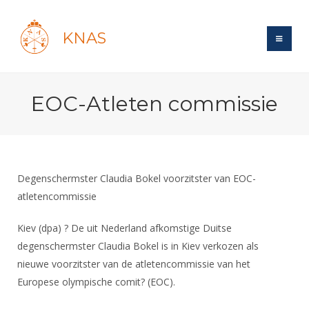
KNAS
Site
EOC-Atleten commissie
Bond
Login
Schermen
Bond
Recent posts
Beleid
Topsport
Books
Breedtesport
Degenschermster Claudia Bokel voorzitster van EOC-
Lidmaatschap
Polls
Introductie
atletencommissie
Informatie
Wat is topsport
Tarieven
Forums
Recreatiesport
Nieuws
Kiev (dpa) ? De uit Nederland afkomstige Duitse
Forums
Voor de jeugd
Reglementen
Maandelijks archief
Veteranen
degenschermster Claudia Bokel is in Kiev verkozen als
NK's
Spreekbeurtpakket
Ledencijfers
Zoek Vereniging
nieuwe voorzitster van de atletencommissie van het
Forums
Lichtzwaardschermen
Evenement
Europese olympische comit? (EOC).
Ouders en vereniging
Sponsors en Partners
Oranje
Schermforum
Contact
Wedstrijdsport
Jeugdkampen