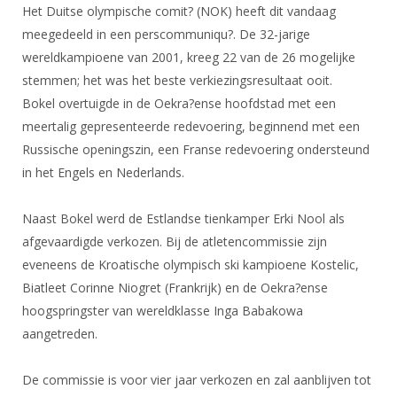
DBT
Nieuws
Website
Het Duitse olympische comit? (NOK) heeft dit vandaag
Organisatie
NK organiseren
Ranglijsten
Brassardsysteem
meegedeeld in een perscommuniqu?. De 32-jarige
FBT
Gebruiksvoorwaarden
Bestuur
wereldkampioene van 2001, kreeg 22 van de 26 mogelijke
Inschrijven
SBT
Handleiding
Voor coaches en leraren
stemmen; het was het beste verkiezingsresultaat ooit.
Commissies
Reglementen
Talentontwikkeling
Bokel overtuigde in de Oekra?ense hoofdstad met een
Historie
Nieuws
Ereleden
Materiaal
meertalig gepresenteerde redevoering, beginnend met een
Nationale opleidingen
Leden van Verdiensten
Atletencommissie
Russische openingszin, een Franse redevoering ondersteund
Schermpaspoort
in het Engels en Nederlands.
Internationale opleidingen
Vacatures
Rolstoelschermen
Internationale Titeltoernooien
Opleidingen
Naast Bokel werd de Estlandse tienkamper Erki Nool als
Bondsbureau
Internationale aanmeldingen
Wedstrijdkalender
Leraar
afgevaardigde verkozen. Bij de atletencommissie zijn
Contact
eveneens de Kroatische olympisch ski kampioene Kostelic,
KNAS Keurmerk
Voor scheidsrechters
Biatleet Corinne Niogret (Frankrijk) en de Oekra?ense
Medewerkers
NK's
hoogspringster van wereldklasse Inga Babakowa
Nieuws
Samenwerking
JPT
aangetreden.
Scheidsrechterslijst
Formulieren
JEC
De commissie is voor vier jaar verkozen en zal aanblijven tot
Scheidsrechter Documentatie
Veteranenwedstrijden