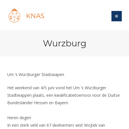
KNAS
Site
Wurzburg
Bond
Login
Schermen
Bond
Recent posts
Beleid
Topsport
Books
Breedtesport
Um ‘s Würzburger Stadswapen
Lidmaatschap
Polls
Introductie
Informatie
Wat is topsport
Tarieven
Het weekend van 4/5 juni vond het Um ‘s Würzburger
Forums
Recreatiesport
Nieuws
Stadtwappen plaats, een kwalificatietoernooi voor de Duitse
Forums
Voor de jeugd
Reglementen
Maandelijks archief
Veteranen
Bundesländer Hessen en Bayern.
NK's
Spreekbeurtpakket
Ledencijfers
Zoek Vereniging
Forums
Lichtzwaardschermen
Evenement
Heren degen
Ouders en vereniging
Sponsors en Partners
Oranje
Schermforum
Contact
In een sterk veld van 67 deelnemers wist Wojtek van
Wedstrijdsport
Jeugdkampen