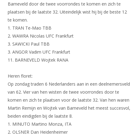
DBT
Nieuws
Website
Barneveld door de twee voorrondes te komen en zich te
Organisatie
NK organiseren
Ranglijsten
Brassardsysteem
plaatsen bij de laatste 32. Uiteindelijk wist hij bij de beste 12
FBT
Gebruiksvoorwaarden
Bestuur
te komen.
Inschrijven
SBT
Handleiding
Voor coaches en leraren
1. TRAN Te-Mao TBB
Commissies
Reglementen
Talentontwikkeling
2. WAWRA Nicolas UFC Frankfurt
Historie
Nieuws
Ereleden
Materiaal
3. SAWICKI Paul TBB
Nationale opleidingen
Leden van Verdiensten
Atletencommissie
3. ANGOR Vadim UFC Frankfurt
Schermpaspoort
11. BARNEVELD Wojtek RANA
Internationale opleidingen
Vacatures
Rolstoelschermen
Internationale Titeltoernooien
Opleidingen
Heren floret:
Bondsbureau
Internationale aanmeldingen
Wedstrijdkalender
Leraar
Op zondag traden 6 Nederlanders aan in een deelnemersveld
Contact
van 62. Vier van hen wisten de twee voorrondes door te
KNAS Keurmerk
Voor scheidsrechters
komen en zich te plaatsen voor de laatste 32. Van hen waren
Medewerkers
NK's
Martin Remijn en Wojtek van Barneveld het meest succesvol,
Nieuws
Samenwerking
JPT
beiden eindigden bij de laatste 8.
Scheidsrechterslijst
Formulieren
1. MINUTO Martino Monza, ITA
JEC
2. OLSNER Dan Heidenheimer
Scheidsrechter Documentatie
Veteranenwedstrijden