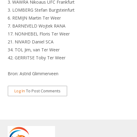
Alle Verenigingen
3. WAWRA Nikoaus UFC Frankfurt
Opleidingen
3. LOMBERG Stefan Burgsteinfurt
Nieuws
Wedstrijdorganisatie
Tuchtzaken
6. REMIJN Martin Ter Weer
Verenigingsondersteuning
7. BARNEVELD Wojtek RANA
Nieuws
Archief
17. NONHEBEL Floris Ter Weer
Witte Vlekkenplan
Aanvragen van scheidsrechters
21. NIVARD Daniel SCA
Infotheek
Oprichting Vereniging
Scheidsrechterslijst
34. TOL Jim, van Ter Weer
Bibliotheek
Overschrijven leden
42. GERRITSE Toby Ter Weer
Import inschrijvingen uit Nahouw
ALV
Verwerk wedstrijduitslagen
Bron: Astrid Glimmerveen
Touché
NK organiseren
Log In
To Post Comments
Promotie en logo
Geschiedenis van het schermen