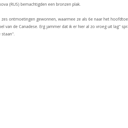
ivkova (RUS) bemachtigden een bronzen plak.
de zes ontmoetingen gewonnen, waarmee ze als 6e naar het hoofdtoer
spel van de Canadese. Erg jammer dat ik er hier al zo vroeg uit lag" sp
 staan".