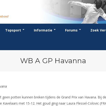
rmbond
Topsport
Informatie
Forums
Zoek Ver
cent posts
ganisatie
dstrijdsport
anje
or coaches en leraren
Evenement
Bondsbureau
Wedstrijdkalender
Atletencommissie
Voor scheidsrechters
oks
stuur
nglijsten
BT
euws
Contact
KNAS Keurmerk
Nieuws
lls
mmissies
schrijven
T
tionale opleidingen
Medewerkers
NK's
Scheidsrechterslijst
rums
eleden
glementen
T
ternationale opleidingen
Samenwerking
JPT
Scheidsrechter Documentatie
andelijks archief
den van Verdiensten
teriaal
lentontwikkeling
leidingen
Formulieren
JEC
Opleidingen
WB A GP Havanna
catures
hermpaspoort
raar
Veteranenwedstrijden
Tuchtzaken
lstoelschermen
Archief
avana
geen potten kunnen breken tijdens de Grand Prix van Havana. Bij de 
e Kavelaars met 15-12. Het goud ging naar Laura Flessel-Colovic (FRA)