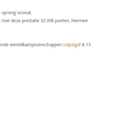
 sprong vooruit.
kt met deze prestatie 32 WB punten, hiermee
komende wereldkampioenschappen
Leipzig
(link is
8-15
external)