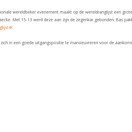
ationale wereldbeker evenement maakt op de wereldranglijst een grote
 Laecke. Met 15-13 werd deze aan zijn de zegenkar gebonden. Bas pa
lijst
(link is external)
.
m zich in een goede uitgangspositie te manoeuvreren voor de aan