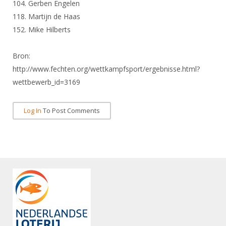
Alle Verenigingen
104. Gerben Engelen
Opleidingen
118. Martijn de Haas
Nieuws
Wedstrijdorganisatie
Tuchtzaken
152. Mike Hilberts
Verenigingsondersteuning
Nieuws
Archief
Bron:
Witte Vlekkenplan
Aanvragen van scheidsrechters
http://www.fechten.org/wettkampfsport/ergebnisse.html?
Infotheek
Oprichting Vereniging
Scheidsrechterslijst
wettbewerb_id=3169
Bibliotheek
Overschrijven leden
Import inschrijvingen uit Nahouw
ALV
Log In
To Post Comments
Verwerk wedstrijduitslagen
Touché
NK organiseren
Promotie en logo
Geschiedenis van het schermen