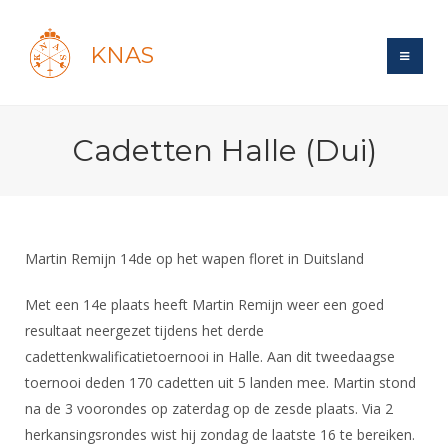
KNAS
Site
Cadetten Halle (Dui)
Bond
Login
Schermen
Bond
Recent posts
Beleid
Topsport
Books
Breedtesport
Martin Remijn 14de op het wapen floret in Duitsland
Lidmaatschap
Polls
Introductie
Informatie
Wat is topsport
Tarieven
Met een 14e plaats heeft Martin Remijn weer een goed
Forums
Recreatiesport
Nieuws
resultaat neergezet tijdens het derde
Forums
Voor de jeugd
Reglementen
Maandelijks archief
Veteranen
cadettenkwalificatietoernooi in Halle. Aan dit tweedaagse
NK's
Spreekbeurtpakket
Ledencijfers
Zoek Vereniging
toernooi deden 170 cadetten uit 5 landen mee. Martin stond
Forums
Lichtzwaardschermen
Evenement
na de 3 voorondes op zaterdag op de zesde plaats. Via 2
Ouders en vereniging
Sponsors en Partners
Oranje
Schermforum
Contact
herkansingsrondes wist hij zondag de laatste 16 te bereiken.
Wedstrijdsport
Jeugdkampen