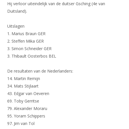
DBT
Nieuws
Website
Hij verloor uiteindelijk van de duitser Gsching (4e van
Organisatie
NK organiseren
Ranglijsten
Brassardsysteem
Duitsland).
FBT
Gebruiksvoorwaarden
Bestuur
Inschrijven
SBT
Handleiding
Voor coaches en leraren
Uitslagen
Commissies
Reglementen
Talentontwikkeling
1. Marius Braun GER
Historie
Nieuws
Ereleden
Materiaal
2. Steffen Mika GER
Nationale opleidingen
Leden van Verdiensten
Atletencommissie
3. Simon Schneider GER
Schermpaspoort
3. Thibault Oosterbos BEL
Internationale opleidingen
Vacatures
Rolstoelschermen
Internationale Titeltoernooien
Opleidingen
De resultaten van de Nederlanders:
Bondsbureau
Internationale aanmeldingen
Wedstrijdkalender
Leraar
14. Martin Remijn
Contact
34. Mats Stijlaart
KNAS Keurmerk
Voor scheidsrechters
43. Edgar van Oeveren
Medewerkers
NK's
69. Toby Gerritse
Nieuws
Samenwerking
JPT
79. Alexander Moraru
Scheidsrechterslijst
Formulieren
95. Yoram Schippers
JEC
97. Jim van Tol
Scheidsrechter Documentatie
Veteranenwedstrijden