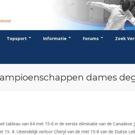
rmbond
Topsport
Informatie
Forums
Zoek Ver
cent posts
ganisatie
dstrijdsport
anje
or coaches en leraren
Evenement
Bondsbureau
Wedstrijdkalender
Atletencommissie
Voor scheidsrechters
oks
stuur
nglijsten
BT
euws
Contact
KNAS Keurmerk
Nieuws
lls
mmissies
schrijven
T
tionale opleidingen
Medewerkers
NK's
Scheidsrechterslijst
rums
eleden
glementen
T
ternationale opleidingen
Samenwerking
JPT
Scheidsrechter Documentatie
andelijks archief
den van Verdiensten
teriaal
lentontwikkeling
leidingen
Formulieren
JEC
Opleidingen
ampioenschappen dames deg
catures
hermpaspoort
raar
Veteranenwedstrijden
Tuchtzaken
lstoelschermen
Archief
t tableau van 64 met 15-6 in de eerste eliminatie van de Canadese J
t 15- 8. Uiteindelijk verloor Cheryl van de met 15-8 van de Duitse L