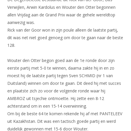
DBT
Nieuws
Website
Organisatie
NK organiseren
Verwijlen, Arwin Kardolus en Wouter den Otter begonnen
Ranglijsten
Brassardsysteem
FBT
Gebruiksvoorwaarden
allen Vrijdag aan de Grand Prix waar de gehele wereldtop
Bestuur
Inschrijven
aanwezig was.
SBT
Handleiding
Voor coaches en leraren
Commissies
Reglementen
Rick van der Goor won in zijn poule alleen de laatste partij,
Talentontwikkeling
Historie
Nieuws
Ereleden
dit was net niet goed genoeg om door te gaan naar de beste
Materiaal
128.
Nationale opleidingen
Leden van Verdiensten
Atletencommissie
Schermpaspoort
Internationale opleidingen
Vacatures
Wouter den Otter begon goed aan de 1e ronde door zijn
Rolstoelschermen
Internationale Titeltoernooien
Opleidingen
eerste partij met 5-0 te winnen, daarna zakte hij in en zo
Bondsbureau
moest hij de laatste partij tegen Sven SCHMID (nr 1 van
Internationale aanmeldingen
Wedstrijdkalender
Leraar
Duitsland) winnen om door te gaan. Dit deed hij met succes
Contact
KNAS Keurmerk
en plaatste zich zo voor de volgende ronde waar hij
Voor scheidsrechters
Medewerkers
AMBROZ uit tsjechie ontmoette. Hij zette een 8-12
NK's
Nieuws
Samenwerking
achterstand om in een 15-14 overwinning.
JPT
Om bij de beste 64 te komen rekende hij af met PANTELEEV
Scheidsrechterslijst
Formulieren
JEC
uit Kazakhstan. Dit was een tactisch goede partij en werd
Scheidsrechter Documentatie
duidelijk gewonnen met 15-6 door Wouter.
Veteranenwedstrijden