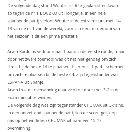
Alle Verenigingen
De volgende dag stond Wouter als 64e geplaatst en kwam
Opleidingen
Nieuws
zo tegen de nr 1 BOCZKO uit Hongarije. In een hele
Wedstrijdorganisatie
Tuchtzaken
spannende partij verloor Wouter in de extra minuut met 14-
Verenigingsondersteuning
Nieuws
Archief
13 van de nr 1 van de wereld, voor zijn eerste toernooi van
Witte Vlekkenplan
het seizoen is dit een prima prestatie.
Aanvragen van scheidsrechters
Infotheek
Oprichting Vereniging
Scheidsrechterslijst
Arwin Kardolus verloor maar 1 partij in de eerste ronde, maar
Bibliotheek
Overschrijven leden
Import inschrijvingen uit Nahouw
door het zware toernooi was dit net niet genoeg om zich
ALV
direct bij de beste 16 te plaatsen. Hij moest 1 partij schermen
Verwerk wedstrijduitslagen
om zich te plaatsen bij de beste 64. Zijn tegenstander was
Touché
NK organiseren
ESPANA uit Spanje.
Promotie en logo
Arwin trok de overwinning naar zich toe door met 3-2 in de
extra minuut te winnen.
De volgende dag was zijn tegenstander CHUMAK uit Ukraine.
Geschiedenis van het schermen
In een ontzettend spannende partij liep de score gelijk op,
pas op het einde liep CHUMAK uit naar een 15-13
overwinning.