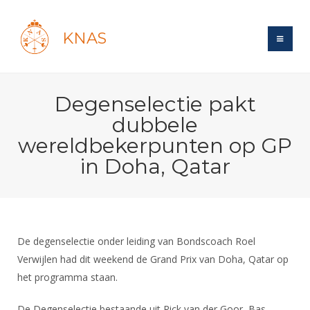
KNAS
Site
Degenselectie pakt
Bond
Login
dubbele
Schermen
Bond
wereldbekerpunten op GP
Recent posts
Beleid
in Doha, Qatar
Topsport
Books
Breedtesport
Lidmaatschap
Polls
Introductie
Informatie
Wat is topsport
Tarieven
Forums
Recreatiesport
Nieuws
Forums
Voor de jeugd
Reglementen
Maandelijks archief
De degenselectie onder leiding van Bondscoach Roel
Veteranen
NK's
Spreekbeurtpakket
Verwijlen had dit weekend de Grand Prix van Doha, Qatar op
Ledencijfers
Zoek Vereniging
Forums
Lichtzwaardschermen
het programma staan.
Evenement
Ouders en vereniging
Sponsors en Partners
Oranje
Schermforum
Contact
Wedstrijdsport
Jeugdkampen
De Degenselectie bestaande uit Rick van der Goor, Bas