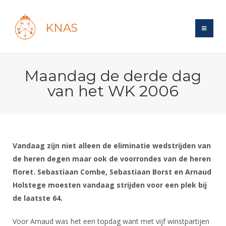
KNAS
Site
Maandag de derde dag
Bond
Login
van het WK 2006
Schermen
Bond
Recent posts
Beleid
Topsport
Books
Breedtesport
Lidmaatschap
Polls
Introductie
Informatie
Vandaag zijn niet alleen de eliminatie wedstrijden van
Wat is topsport
Tarieven
Forums
de heren degen maar ook de voorrondes van de heren
Recreatiesport
Nieuws
Forums
Voor de jeugd
Reglementen
floret. Sebastiaan Combe, Sebastiaan Borst en Arnaud
Maandelijks archief
Veteranen
NK's
Holstege moesten vandaag strijden voor een plek bij
Spreekbeurtpakket
Ledencijfers
Zoek Vereniging
Forums
Lichtzwaardschermen
de laatste 64.
Evenement
Ouders en vereniging
Sponsors en Partners
Oranje
Schermforum
Contact
Voor Arnaud was het een topdag want met vijf winstpartijen
Wedstrijdsport
Jeugdkampen