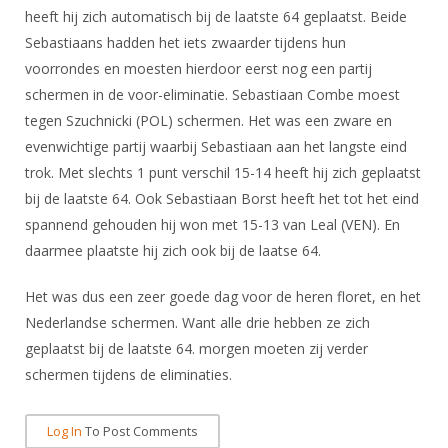
DBT
Nieuws
Website
heeft hij zich automatisch bij de laatste 64 geplaatst. Beide
Organisatie
NK organiseren
Ranglijsten
Brassardsysteem
FBT
Sebastiaans hadden het iets zwaarder tijdens hun
Gebruiksvoorwaarden
Bestuur
Inschrijven
voorrondes en moesten hierdoor eerst nog een partij
SBT
Handleiding
Voor coaches en leraren
Commissies
schermen in de voor-eliminatie. Sebastiaan Combe moest
Reglementen
Talentontwikkeling
Historie
tegen Szuchnicki (POL) schermen. Het was een zware en
Nieuws
Ereleden
Materiaal
evenwichtige partij waarbij Sebastiaan aan het langste eind
Nationale opleidingen
Leden van Verdiensten
Atletencommissie
trok. Met slechts 1 punt verschil 15-14 heeft hij zich geplaatst
Schermpaspoort
Internationale opleidingen
bij de laatste 64. Ook Sebastiaan Borst heeft het tot het eind
Vacatures
Rolstoelschermen
Internationale Titeltoernooien
spannend gehouden hij won met 15-13 van Leal (VEN). En
Opleidingen
daarmee plaatste hij zich ook bij de laatse 64.
Bondsbureau
Internationale aanmeldingen
Wedstrijdkalender
Leraar
Contact
Het was dus een zeer goede dag voor de heren floret, en het
KNAS Keurmerk
Nederlandse schermen. Want alle drie hebben ze zich
Voor scheidsrechters
Medewerkers
NK's
geplaatst bij de laatste 64. morgen moeten zij verder
Nieuws
Samenwerking
JPT
schermen tijdens de eliminaties.
Scheidsrechterslijst
Formulieren
JEC
Scheidsrechter Documentatie
Log In
To Post Comments
Veteranenwedstrijden