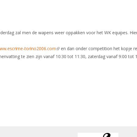
nderdag zal men de wapens weer oppakken voor het WK equipes. Hier
ww.escrime-torino2006.com
(link is external)
en dan onder competition het kopje res
menvatting te zien zijn vanaf 10:30 tot 11:30, zaterdag vanaf 9:00 tot