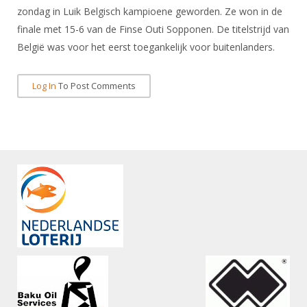
DBT
Nieuws
Website
zondag in Luik Belgisch kampioene geworden. Ze won in de
Organisatie
NK organiseren
Ranglijsten
Brassardsysteem
FBT
finale met 15-6 van de Finse Outi Sopponen. De titelstrijd van
Gebruiksvoorwaarden
Bestuur
Inschrijven
België was voor het eerst toegankelijk voor buitenlanders.
SBT
Handleiding
Voor coaches en leraren
Commissies
Reglementen
Talentontwikkeling
Historie
Nieuws
Ereleden
Log In
To Post Comments
Materiaal
Nationale opleidingen
Leden van Verdiensten
Atletencommissie
Schermpaspoort
Internationale opleidingen
Vacatures
Rolstoelschermen
Internationale Titeltoernooien
Opleidingen
Bondsbureau
Internationale aanmeldingen
Wedstrijdkalender
Leraar
Contact
KNAS Keurmerk
Voor scheidsrechters
Medewerkers
NK's
Nieuws
Samenwerking
JPT
Scheidsrechterslijst
Formulieren
JEC
Scheidsrechter Documentatie
Veteranenwedstrijden