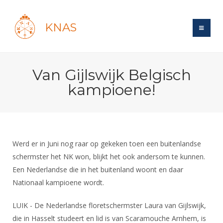
KNAS
Site
Van Gijlswijk Belgisch
Bond
Login
kampioene!
Schermen
Bond
Recent posts
Beleid
Topsport
Books
Breedtesport
Lidmaatschap
Polls
Introductie
Informatie
Werd er in Juni nog raar op gekeken toen een buitenlandse
Wat is topsport
Tarieven
Forums
schermster het NK won, blijkt het ook andersom te kunnen.
Recreatiesport
Nieuws
Forums
Voor de jeugd
Reglementen
Een Nederlandse die in het buitenland woont en daar
Maandelijks archief
Veteranen
NK's
Nationaal kampioene wordt.
Spreekbeurtpakket
Ledencijfers
Zoek Vereniging
Forums
Lichtzwaardschermen
Evenement
Ouders en vereniging
Sponsors en Partners
LUIK - De Nederlandse floretschermster Laura van Gijlswijk,
Oranje
Schermforum
Contact
die in Hasselt studeert en lid is van Scaramouche Arnhem, is
Wedstrijdsport
Jeugdkampen