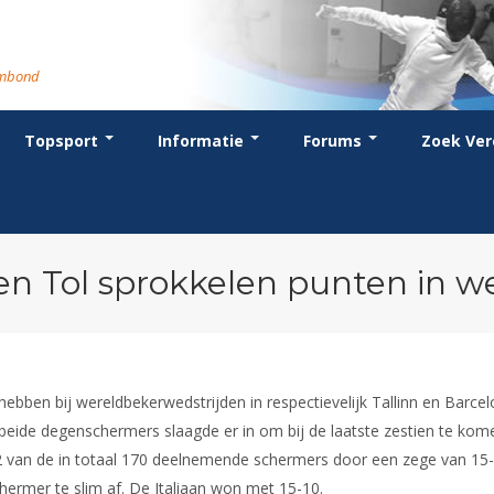
rmbond
Topsport
Informatie
Forums
Zoek Ver
cent posts
ganisatie
dstrijdsport
anje
or coaches en leraren
Evenement
Bondsbureau
Wedstrijdkalender
Atletencommissie
Voor scheidsrechters
oks
stuur
nglijsten
BT
euws
Contact
KNAS Keurmerk
Nieuws
lls
mmissies
schrijven
T
tionale opleidingen
Medewerkers
NK's
Scheidsrechterslijst
rums
eleden
glementen
T
ternationale opleidingen
Samenwerking
JPT
Scheidsrechter Documentatie
andelijks archief
den van Verdiensten
teriaal
lentontwikkeling
leidingen
Formulieren
JEC
Opleidingen
 en Tol sprokkelen punten in w
catures
hermpaspoort
raar
Veteranenwedstrijden
Tuchtzaken
lstoelschermen
Archief
bben bij wereldbekerwedstrijden in respectievelijk Tallinn en Barcelo
 beide degenschermers slaagde er in om bij de laatste zestien te kom
 32 van de in totaal 170 deelnemende schermers door een zege van 15
hermer te slim af. De Italiaan won met 15-10.