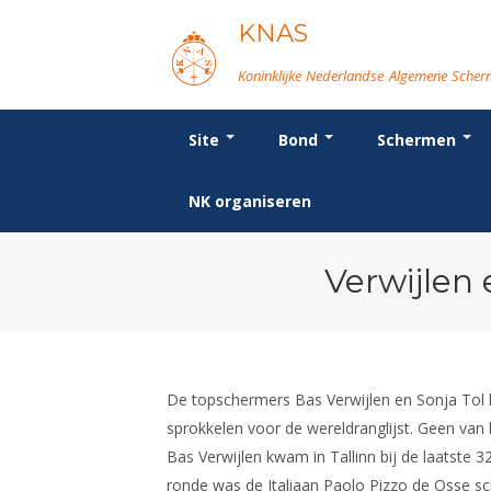
KNAS
Koninklijke Nederlandse Algemene Sche
Site
Bond
Schermen
Login
Bond
Breedtesport
Wat is topsport
Voor de jeugd
Forums
Re
Or
We
Or
Vo
NK organiseren
Beleid
Introductie
Nieuws
Spreekbeurtpakket
Schermforum
Bo
Be
Ra
D
Ni
Lidmaatschap
Recreatiesport
NK's
Ouders en vereniging
Nieuws
Po
Co
In
FB
Na
Tarieven
Veteranen
Jeugdkampen
Fo
Er
Re
SB
In
Reglementen
Lichtzwaardschermen
Brassardsysteem
Ma
Le
Ma
Ta
Op
Verwijlen
Ledencijfers
Va
Sc
Le
Sponsors en Partners
Ro
Geschiedenis van het schermen
De topschermers Bas Verwijlen en Sonja Tol he
sprokkelen voor de wereldranglijst. Geen van
Bas Verwijlen kwam in Tallinn bij de laatste
ronde was de Italiaan Paolo Pizzo de Osse sc