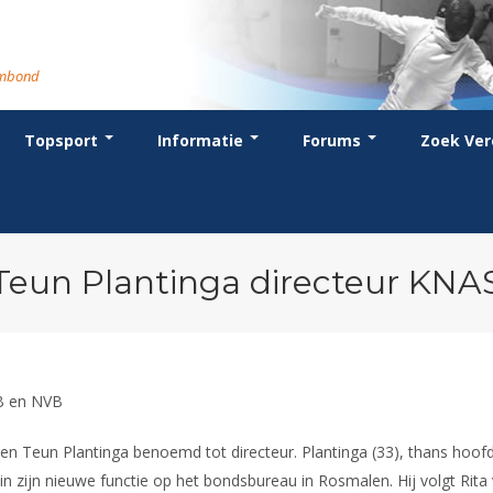
rmbond
Topsport
Informatie
Forums
Zoek Ver
cent posts
ganisatie
dstrijdsport
anje
or coaches en leraren
Evenement
Bondsbureau
Wedstrijdkalender
Atletencommissie
Voor scheidsrechters
oks
stuur
nglijsten
BT
euws
Contact
KNAS Keurmerk
Nieuws
lls
mmissies
schrijven
T
tionale opleidingen
Medewerkers
NK's
Scheidsrechterslijst
rums
eleden
glementen
T
ternationale opleidingen
Samenwerking
JPT
Scheidsrechter Documentatie
andelijks archief
den van Verdiensten
teriaal
lentontwikkeling
leidingen
Formulieren
JEC
Opleidingen
Teun Plantinga directeur KNA
catures
hermpaspoort
raar
Veteranenwedstrijden
Tuchtzaken
lstoelschermen
Archief
B en NVB
eun Plantinga benoemd tot directeur. Plantinga (33), thans hoofd fi
n zijn nieuwe functie op het bondsbureau in Rosmalen. Hij volgt Rita 