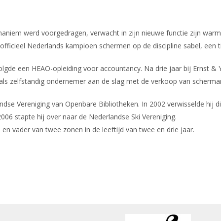
unaniem werd voorgedragen, verwacht in zijn nieuwe functie zijn warm
 is officieel Nederlands kampioen schermen op de discipline sabel, een ti
lgde een HEAO-opleiding voor accountancy. Na drie jaar bij Ernst & Y
g als zelfstandig ondernemer aan de slag met de verkoop van schermar
andse Vereniging van Openbare Bibliotheken. In 2002 verwisselde hij di
2006 stapte hij over naar de Nederlandse Ski Vereniging.
n vader van twee zonen in de leeftijd van twee en drie jaar.