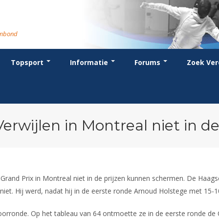
rmbond
Topsport
Informatie
Forums
Zoek Ver
cent posts
ganisatie
dstrijdsport
anje
or coaches en leraren
Evenement
Bondsbureau
Wedstrijdkalender
Atletencommissie
Voor scheidsrechters
oks
stuur
nglijsten
BT
euws
Contact
KNAS Keurmerk
Nieuws
lls
mmissies
schrijven
T
tionale opleidingen
Medewerkers
NK's
Scheidsrechterslijst
rums
eleden
glementen
T
ternationale opleidingen
Samenwerking
JPT
Scheidsrechter Documentatie
andelijks archief
den van Verdiensten
teriaal
lentontwikkeling
leidingen
Formulieren
JEC
Opleidingen
Verwijlen in Montreal niet in de
catures
hermpaspoort
raar
Veteranenwedstrijden
Tuchtzaken
lstoelschermen
Archief
 Grand Prix in Montreal niet in de prijzen kunnen schermen. De Haags
 niet. Hij werd, nadat hij in de eerste ronde Arnoud Holstege met 15-1
orronde. Op het tableau van 64 ontmoette ze in de eerste ronde de C