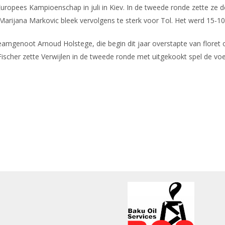
 Europees Kampioenschap in juli in Kiev. In de tweede ronde zette z
Marijana Markovic bleek vervolgens te sterk voor Tol. Het werd 15-1
Teamgenoot Arnoud Holstege, die begin dit jaar overstapte van floret 
scher zette Verwijlen in de tweede ronde met uitgekookt spel de voet