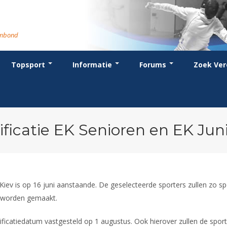
rmbond
Topsport
Informatie
Forums
Zoek Ver
cent posts
ganisatie
dstrijdsport
anje
or coaches en leraren
Evenement
Bondsbureau
Wedstrijdkalender
Atletencommissie
Voor scheidsrechters
oks
stuur
nglijsten
BT
euws
Contact
KNAS Keurmerk
Nieuws
lls
mmissies
schrijven
T
tionale opleidingen
Medewerkers
NK's
Scheidsrechterslijst
rums
eleden
glementen
T
ternationale opleidingen
Samenwerking
JPT
Scheidsrechter Documentatie
andelijks archief
den van Verdiensten
teriaal
lentontwikkeling
leidingen
Formulieren
JEC
Opleidingen
ificatie EK Senioren en EK Jun
catures
hermpaspoort
raar
Veteranenwedstrijden
Tuchtzaken
lstoelschermen
Archief
 Kiev is op 16 juni aanstaande. De geselecteerde sporters zullen zo 
d worden gemaakt.
ficatiedatum vastgesteld op 1 augustus. Ook hierover zullen de sport