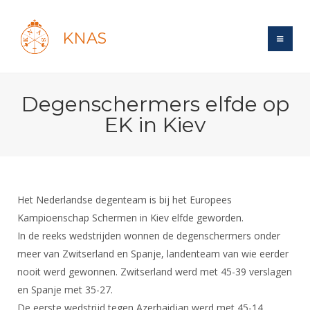
KNAS
Site
Degenschermers elfde op
Bond
Login
EK in Kiev
Schermen
Bond
Recent posts
Beleid
Topsport
Books
Breedtesport
Lidmaatschap
Polls
Introductie
Informatie
Het Nederlandse degenteam is bij het Europees
Wat is topsport
Tarieven
Forums
Kampioenschap Schermen in Kiev elfde geworden.
Recreatiesport
Nieuws
Forums
Voor de jeugd
Reglementen
In de reeks wedstrijden wonnen de degenschermers onder
Maandelijks archief
Veteranen
NK's
meer van Zwitserland en Spanje, landenteam van wie eerder
Spreekbeurtpakket
Ledencijfers
Zoek Vereniging
Forums
Lichtzwaardschermen
nooit werd gewonnen. Zwitserland werd met 45-39 verslagen
Evenement
Ouders en vereniging
Sponsors en Partners
Oranje
en Spanje met 35-27.
Schermforum
Contact
Wedstrijdsport
De eerste wedstrijd tegen Azerbaidjan werd met 45-14
Jeugdkampen