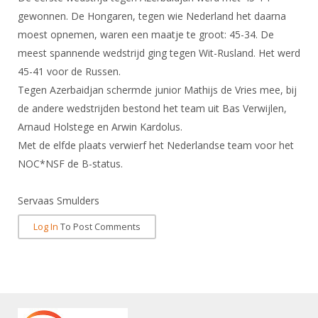
DBT
Nieuws
Website
Organisatie
gewonnen. De Hongaren, tegen wie Nederland het daarna
NK organiseren
Ranglijsten
Brassardsysteem
FBT
Gebruiksvoorwaarden
moest opnemen, waren een maatje te groot: 45-34. De
Bestuur
Inschrijven
meest spannende wedstrijd ging tegen Wit-Rusland. Het werd
SBT
Handleiding
Voor coaches en leraren
Commissies
45-41 voor de Russen.
Reglementen
Talentontwikkeling
Historie
Nieuws
Tegen Azerbaidjan schermde junior Mathijs de Vries mee, bij
Ereleden
Materiaal
de andere wedstrijden bestond het team uit Bas Verwijlen,
Nationale opleidingen
Leden van Verdiensten
Atletencommissie
Schermpaspoort
Arnaud Holstege en Arwin Kardolus.
Internationale opleidingen
Vacatures
Met de elfde plaats verwierf het Nederlandse team voor het
Rolstoelschermen
Internationale Titeltoernooien
NOC*NSF de B-status.
Opleidingen
Bondsbureau
Internationale aanmeldingen
Wedstrijdkalender
Leraar
Servaas Smulders
Contact
KNAS Keurmerk
Log In
To Post Comments
Voor scheidsrechters
Medewerkers
NK's
Nieuws
Samenwerking
JPT
Scheidsrechterslijst
Formulieren
JEC
Scheidsrechter Documentatie
Veteranenwedstrijden