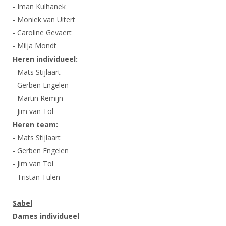
Alle Verenigingen
- Iman Kulhanek
Opleidingen
- Moniek van Uitert
Nieuws
Wedstrijdorganisatie
Tuchtzaken
- Caroline Gevaert
Verenigingsondersteuning
Nieuws
- Milja Mondt
Archief
Witte Vlekkenplan
Heren individueel:
Aanvragen van scheidsrechters
- Mats Stijlaart
Infotheek
Oprichting Vereniging
Scheidsrechterslijst
- Gerben Engelen
Bibliotheek
Overschrijven leden
- Martin Remijn
Import inschrijvingen uit Nahouw
ALV
- Jim van Tol
Verwerk wedstrijduitslagen
Heren team:
Touché
NK organiseren
- Mats Stijlaart
- Gerben Engelen
Promotie en logo
- Jim van Tol
- Tristan Tulen
Geschiedenis van het schermen
Sabel
Dames individueel