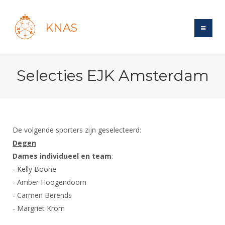
KNAS
Site
Selecties EJK Amsterdam
Bond
Login
Schermen
Bond
Recent posts
Beleid
Topsport
Books
Breedtesport
De volgende sporters zijn geselecteerd:
Lidmaatschap
Polls
Introductie
Degen
Informatie
Wat is topsport
Tarieven
Dames individueel en team
:
Forums
Recreatiesport
Nieuws
Forums
- Kelly Boone
Voor de jeugd
Reglementen
Maandelijks archief
Veteranen
NK's
- Amber Hoogendoorn
Spreekbeurtpakket
Ledencijfers
Zoek Vereniging
Forums
Lichtzwaardschermen
- Carmen Berends
Evenement
Ouders en vereniging
Sponsors en Partners
- Margriet Krom
Oranje
Schermforum
Contact
Wedstrijdsport
Jeugdkampen