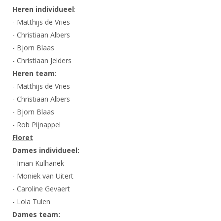
DBT
Nieuws
Website
Heren individueel
Organisatie
:
NK organiseren
Ranglijsten
Brassardsysteem
FBT
- Matthijs de Vries
Gebruiksvoorwaarden
Bestuur
Inschrijven
- Christiaan Albers
SBT
Handleiding
Voor coaches en leraren
Commissies
- Bjorn Blaas
Reglementen
Talentontwikkeling
Historie
- Christiaan Jelders
Nieuws
Ereleden
Materiaal
Heren team
:
Nationale opleidingen
Leden van Verdiensten
Atletencommissie
Schermpaspoort
- Matthijs de Vries
Internationale opleidingen
Vacatures
- Christiaan Albers
Rolstoelschermen
Internationale Titeltoernooien
- Bjorn Blaas
Opleidingen
- Rob Pijnappel
Bondsbureau
Internationale aanmeldingen
Wedstrijdkalender
Leraar
Floret
Contact
KNAS Keurmerk
Dames individueel:
Voor scheidsrechters
Medewerkers
- Iman Kulhanek
NK's
- Moniek van Uitert
Nieuws
Samenwerking
JPT
- Caroline Gevaert
Scheidsrechterslijst
Formulieren
- Lola Tulen
JEC
Scheidsrechter Documentatie
Dames team:
Veteranenwedstrijden