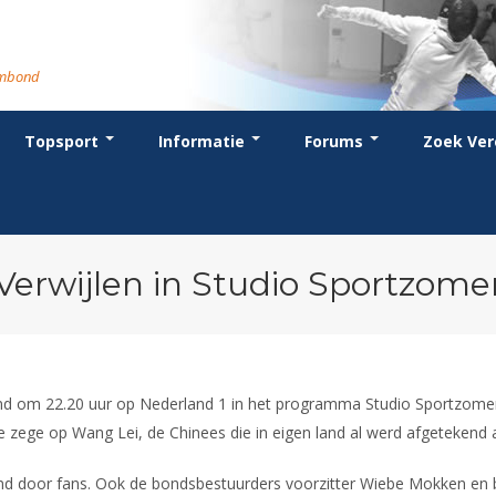
rmbond
Topsport
Informatie
Forums
Zoek Ver
cent posts
ganisatie
dstrijdsport
anje
or coaches en leraren
Evenement
Bondsbureau
Wedstrijdkalender
Atletencommissie
Voor scheidsrechters
oks
stuur
nglijsten
BT
euws
Contact
KNAS Keurmerk
Nieuws
lls
mmissies
schrijven
T
tionale opleidingen
Medewerkers
NK's
Scheidsrechterslijst
rums
eleden
glementen
T
ternationale opleidingen
Samenwerking
JPT
Scheidsrechter Documentatie
andelijks archief
den van Verdiensten
teriaal
lentontwikkeling
leidingen
Formulieren
JEC
Opleidingen
Verwijlen in Studio Sportzome
catures
hermpaspoort
raar
Veteranenwedstrijden
Tuchtzaken
lstoelschermen
Archief
d om 22.20 uur op Nederland 1 in het programma Studio Sportzomer 
aie zege op Wang Lei, de Chinees die in eigen land al werd afgeteken
nd door fans. Ook de bondsbestuurders voorzitter Wiebe Mokken en be