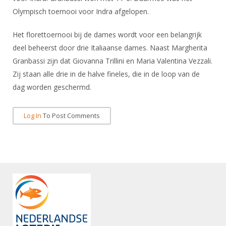
DBT
Nieuws
Website
Organisatie
Olympisch toernooi voor Indra afgelopen.
NK organiseren
Ranglijsten
Brassardsysteem
FBT
Gebruiksvoorwaarden
Bestuur
Inschrijven
Het florettoernooi bij de dames wordt voor een belangrijk
SBT
Handleiding
Voor coaches en leraren
Commissies
deel beheerst door drie Italiaanse dames. Naast Margherita
Reglementen
Talentontwikkeling
Historie
Granbassi zijn dat Giovanna Trillini en Maria Valentina Vezzali.
Nieuws
Ereleden
Materiaal
Zij staan alle drie in de halve fineles, die in de loop van de
Nationale opleidingen
Leden van Verdiensten
Atletencommissie
dag worden geschermd.
Schermpaspoort
Internationale opleidingen
Vacatures
Rolstoelschermen
Internationale Titeltoernooien
Log In
To Post Comments
Opleidingen
Bondsbureau
Internationale aanmeldingen
Wedstrijdkalender
Leraar
Contact
KNAS Keurmerk
Voor scheidsrechters
Medewerkers
NK's
Nieuws
Samenwerking
JPT
Scheidsrechterslijst
Formulieren
JEC
Scheidsrechter Documentatie
Veteranenwedstrijden