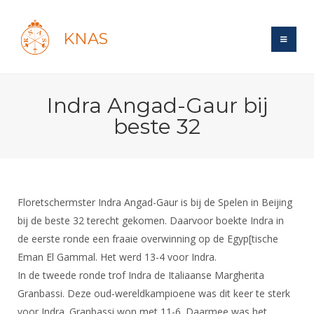
KNAS
Site
Indra Angad-Gaur bij
Bond
Login
beste 32
Schermen
Bond
Recent posts
Beleid
Topsport
Books
Breedtesport
Lidmaatschap
Polls
Introductie
Informatie
Floretschermster Indra Angad-Gaur is bij de Spelen in Beijing
Wat is topsport
Tarieven
Forums
bij de beste 32 terecht gekomen. Daarvoor boekte Indra in
Recreatiesport
Nieuws
Forums
Voor de jeugd
Reglementen
de eerste ronde een fraaie overwinning op de Egyp[tische
Maandelijks archief
Veteranen
NK's
Eman El Gammal. Het werd 13-4 voor Indra.
Spreekbeurtpakket
Ledencijfers
Zoek Vereniging
Forums
Lichtzwaardschermen
In de tweede ronde trof Indra de Italiaanse Margherita
Evenement
Ouders en vereniging
Sponsors en Partners
Oranje
Granbassi. Deze oud-wereldkampioene was dit keer te sterk
Schermforum
Contact
Wedstrijdsport
voor Indra. Granbassi won met 11-6. Daarmee was het
Jeugdkampen