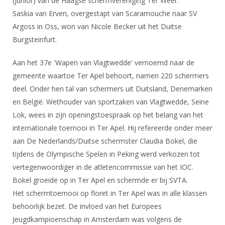
(junior) van de Haagse schermvereniging Ter Weer.
DBT
Nieuws
Website
Organisatie
NK organiseren
Saskia van Erven, overgestapt van Scaramouche naar SV
Ranglijsten
Brassardsysteem
FBT
Gebruiksvoorwaarden
Argoss in Oss, won van Nicole Becker uit het Duitse
Bestuur
Inschrijven
SBT
Burgsteinfurt.
Handleiding
Voor coaches en leraren
Commissies
Reglementen
Talentontwikkeling
Historie
Nieuws
Aan het 37e 'Wapen van Vlagtwedde' vernoemd naar de
Ereleden
Materiaal
gemeente waartoe Ter Apel behoort, namen 220 schermers
Nationale opleidingen
Leden van Verdiensten
Atletencommissie
Schermpaspoort
deel. Onder hen tal van schermers uit Duitsland, Denemarken
Internationale opleidingen
Vacatures
en België. Wethouder van sportzaken van Vlagtwedde, Seine
Rolstoelschermen
Internationale Titeltoernooien
Lok, wees in zijn openingstoespraak op het belang van het
Opleidingen
Bondsbureau
internationale toernooi in Ter Apel. Hij refereerde onder meer
Internationale aanmeldingen
Wedstrijdkalender
Leraar
aan De Nederlands/Duitse schermster Claudia Bokel, die
Contact
KNAS Keurmerk
tijdens de Olympische Spelen in Peking werd verkozen tot
Voor scheidsrechters
Medewerkers
vertegenwoordiger in de atletencommissie van het IOC.
NK's
Bokel groeide op in Ter Apel en schermde er bij SVTA.
Nieuws
Samenwerking
JPT
Het schermtoernooi op floret in Ter Apel was in alle klassen
Scheidsrechterslijst
Formulieren
JEC
behoorlijk bezet. De invloed van het Europees
Scheidsrechter Documentatie
Jeugdkampioenschap in Amsterdam was volgens de
Veteranenwedstrijden