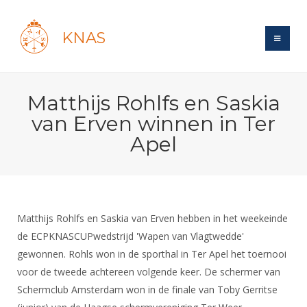
KNAS
Site
Matthijs Rohlfs en Saskia
Bond
Login
van Erven winnen in Ter
Schermen
Bond
Apel
Recent posts
Beleid
Topsport
Books
Breedtesport
Lidmaatschap
Polls
Introductie
Informatie
Wat is topsport
Tarieven
Forums
Recreatiesport
Matthijs Rohlfs en Saskia van Erven hebben in het weekeinde
Nieuws
Forums
Voor de jeugd
Reglementen
de ECPKNASCUPwedstrijd 'Wapen van Vlagtwedde'
Maandelijks archief
Veteranen
NK's
gewonnen. Rohls won in de sporthal in Ter Apel het toernooi
Spreekbeurtpakket
Ledencijfers
Zoek Vereniging
Forums
Lichtzwaardschermen
voor de tweede achtereen volgende keer. De schermer van
Evenement
Ouders en vereniging
Sponsors en Partners
Oranje
Schermforum
Schermclub Amsterdam won in de finale van Toby Gerritse
Contact
Wedstrijdsport
Jeugdkampen