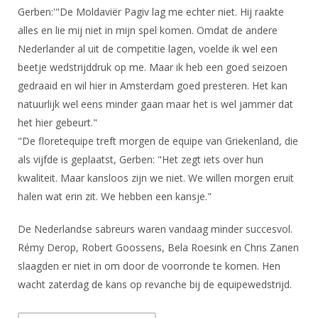
DBT
Nieuws
Website
Gerben:'"De Moldaviër Pagiv lag me echter niet. Hij raakte
Organisatie
NK organiseren
Ranglijsten
Brassardsysteem
FBT
alles en lie mij niet in mijn spel komen. Omdat de andere
Gebruiksvoorwaarden
Bestuur
Inschrijven
Nederlander al uit de competitie lagen, voelde ik wel een
SBT
Handleiding
Voor coaches en leraren
Commissies
beetje wedstrijddruk op me. Maar ik heb een goed seizoen
Reglementen
Talentontwikkeling
Historie
gedraaid en wil hier in Amsterdam goed presteren. Het kan
Nieuws
Ereleden
Materiaal
natuurlijk wel eens minder gaan maar het is wel jammer dat
Nationale opleidingen
Leden van Verdiensten
Atletencommissie
het hier gebeurt."
Schermpaspoort
Internationale opleidingen
"De floretequipe treft morgen de equipe van Griekenland, die
Vacatures
Rolstoelschermen
Internationale Titeltoernooien
als vijfde is geplaatst, Gerben: "Het zegt iets over hun
Opleidingen
kwaliteit. Maar kansloos zijn we niet. We willen morgen eruit
Bondsbureau
Internationale aanmeldingen
Wedstrijdkalender
Leraar
halen wat erin zit. We hebben een kansje."
Contact
KNAS Keurmerk
De Nederlandse sabreurs waren vandaag minder succesvol.
Voor scheidsrechters
Medewerkers
NK's
Rémy Derop, Robert Goossens, Bela Roesink en Chris Zanen
Nieuws
Samenwerking
JPT
slaagden er niet in om door de voorronde te komen. Hen
Scheidsrechterslijst
Formulieren
wacht zaterdag de kans op revanche bij de equipewedstrijd.
JEC
Scheidsrechter Documentatie
Veteranenwedstrijden