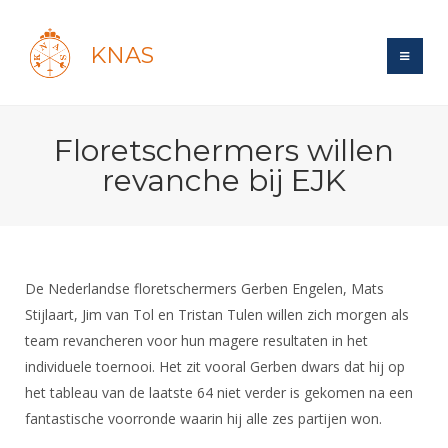
KNAS
Site
Floretschermers willen
Bond
Login
revanche bij EJK
Schermen
Bond
Recent posts
Beleid
Topsport
Books
Breedtesport
Lidmaatschap
Polls
Introductie
Informatie
De Nederlandse floretschermers Gerben Engelen, Mats
Wat is topsport
Tarieven
Forums
Stijlaart, Jim van Tol en Tristan Tulen willen zich morgen als
Recreatiesport
Nieuws
Forums
Voor de jeugd
Reglementen
team revancheren voor hun magere resultaten in het
Maandelijks archief
Veteranen
NK's
individuele toernooi. Het zit vooral Gerben dwars dat hij op
Spreekbeurtpakket
Ledencijfers
Zoek Vereniging
Forums
Lichtzwaardschermen
het tableau van de laatste 64 niet verder is gekomen na een
Evenement
Ouders en vereniging
Sponsors en Partners
Oranje
fantastische voorronde waarin hij alle zes partijen won.
Schermforum
Contact
Wedstrijdsport
Jeugdkampen