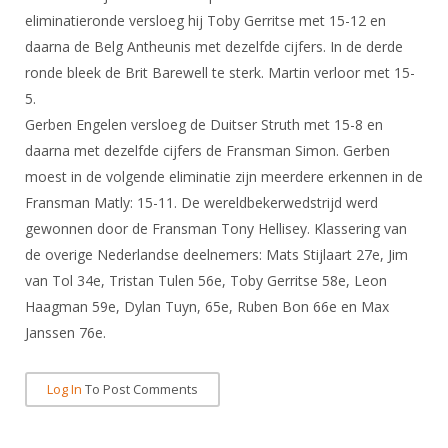
DBT
Nieuws
Website
Organisatie
eliminatieronde versloeg hij Toby Gerritse met 15-12 en
NK organiseren
Ranglijsten
Brassardsysteem
FBT
Gebruiksvoorwaarden
daarna de Belg Antheunis met dezelfde cijfers. In de derde
Bestuur
Inschrijven
ronde bleek de Brit Barewell te sterk. Martin verloor met 15-
SBT
Handleiding
Voor coaches en leraren
Commissies
5.
Reglementen
Talentontwikkeling
Historie
Nieuws
Gerben Engelen versloeg de Duitser Struth met 15-8 en
Ereleden
Materiaal
daarna met dezelfde cijfers de Fransman Simon. Gerben
Nationale opleidingen
Leden van Verdiensten
Atletencommissie
Schermpaspoort
moest in de volgende eliminatie zijn meerdere erkennen in de
Internationale opleidingen
Vacatures
Fransman Matly: 15-11. De wereldbekerwedstrijd werd
Rolstoelschermen
Internationale Titeltoernooien
gewonnen door de Fransman Tony Hellisey. Klassering van
Opleidingen
Bondsbureau
de overige Nederlandse deelnemers: Mats Stijlaart 27e, Jim
Internationale aanmeldingen
Wedstrijdkalender
Leraar
van Tol 34e, Tristan Tulen 56e, Toby Gerritse 58e, Leon
Contact
KNAS Keurmerk
Haagman 59e, Dylan Tuyn, 65e, Ruben Bon 66e en Max
Voor scheidsrechters
Medewerkers
Janssen 76e.
NK's
Nieuws
Samenwerking
JPT
Log In
To Post Comments
Scheidsrechterslijst
Formulieren
JEC
Scheidsrechter Documentatie
Veteranenwedstrijden