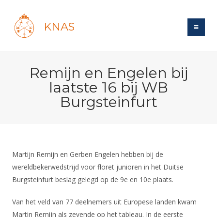
KNAS
Site
Remijn en Engelen bij
Bond
Login
laatste 16 bij WB
Schermen
Bond
Burgsteinfurt
Recent posts
Beleid
Topsport
Books
Breedtesport
Lidmaatschap
Polls
Introductie
Informatie
Wat is topsport
Tarieven
Forums
Recreatiesport
Martijn Remijn en Gerben Engelen hebben bij de
Nieuws
Forums
Voor de jeugd
Reglementen
wereldbekerwedstrijd voor floret junioren in het Duitse
Maandelijks archief
Veteranen
NK's
Burgsteinfurt beslag gelegd op de 9e en 10e plaats.
Spreekbeurtpakket
Ledencijfers
Zoek Vereniging
Forums
Lichtzwaardschermen
Evenement
Ouders en vereniging
Sponsors en Partners
Van het veld van 77 deelnemers uit Europese landen kwam
Oranje
Schermforum
Contact
Wedstrijdsport
Martin Remijn als zevende op het tableau. In de eerste
Jeugdkampen