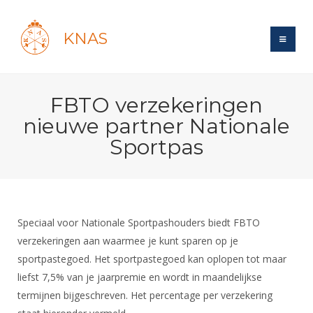
KNAS
Site
FBTO verzekeringen
Bond
Login
nieuwe partner Nationale
Schermen
Bond
Sportpas
Recent posts
Beleid
Topsport
Books
Breedtesport
Lidmaatschap
Polls
Introductie
Informatie
Wat is topsport
Tarieven
Forums
Recreatiesport
Speciaal voor Nationale Sportpashouders biedt FBTO
Nieuws
Forums
Voor de jeugd
Reglementen
verzekeringen aan waarmee je kunt sparen op je
Maandelijks archief
Veteranen
NK's
sportpastegoed. Het sportpastegoed kan oplopen tot maar
Spreekbeurtpakket
Ledencijfers
Zoek Vereniging
Forums
Lichtzwaardschermen
liefst 7,5% van je jaarpremie en wordt in maandelijkse
Evenement
Ouders en vereniging
Sponsors en Partners
Oranje
Schermforum
termijnen bijgeschreven. Het percentage per verzekering
Contact
Wedstrijdsport
Jeugdkampen