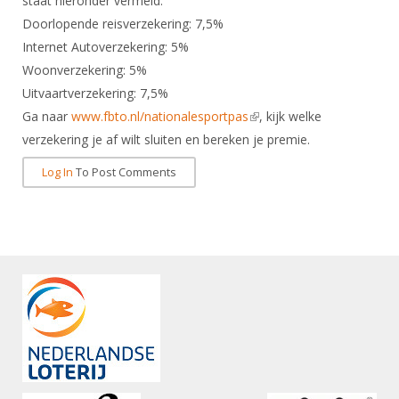
staat hieronder vermeld.
DBT
Nieuws
Website
Organisatie
NK organiseren
Doorlopende reisverzekering: 7,5%
Ranglijsten
Brassardsysteem
FBT
Gebruiksvoorwaarden
Internet Autoverzekering: 5%
Bestuur
Inschrijven
SBT
Woonverzekering: 5%
Handleiding
Voor coaches en leraren
Commissies
Reglementen
Uitvaartverzekering: 7,5%
Talentontwikkeling
Historie
Nieuws
Ereleden
Ga naar
www.fbto.nl/nationalesportpas
(link is external)
, kijk welke
Materiaal
verzekering je af wilt sluiten en bereken je premie.
Nationale opleidingen
Leden van Verdiensten
Atletencommissie
Schermpaspoort
Log In
To Post Comments
Internationale opleidingen
Vacatures
Rolstoelschermen
Internationale Titeltoernooien
Opleidingen
Bondsbureau
Internationale aanmeldingen
Wedstrijdkalender
Leraar
Contact
KNAS Keurmerk
Voor scheidsrechters
Medewerkers
NK's
Nieuws
Samenwerking
JPT
Scheidsrechterslijst
Formulieren
JEC
Scheidsrechter Documentatie
Veteranenwedstrijden