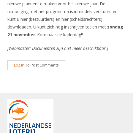
DBT
Nieuws
Website
nieuwe plannen te maken voor het nieuwe jaar. De
Organisatie
NK organiseren
Ranglijsten
Brassardsysteem
uitnodiging met het programma is inmiddels verstuurd en
FBT
Gebruiksvoorwaarden
Bestuur
kunt u hier (bestuurders) en hier (scheidsrechters)
Inschrijven
SBT
Handleiding
Voor coaches en leraren
downloaden. U kunt zich nog inschrijven tot en met
Commissies
zondag
Reglementen
Talentontwikkeling
21 november
. Kom naar de kaderdag!!
Historie
Nieuws
Ereleden
Materiaal
Nationale opleidingen
[Webmaster: Documenten zijn niet meer beschikbaar.]
Leden van Verdiensten
Atletencommissie
Schermpaspoort
Internationale opleidingen
Vacatures
Rolstoelschermen
Log In
To Post Comments
Internationale Titeltoernooien
Opleidingen
Bondsbureau
Internationale aanmeldingen
Wedstrijdkalender
Leraar
Contact
KNAS Keurmerk
Voor scheidsrechters
Medewerkers
NK's
Nieuws
Samenwerking
JPT
Scheidsrechterslijst
Formulieren
JEC
Scheidsrechter Documentatie
Veteranenwedstrijden