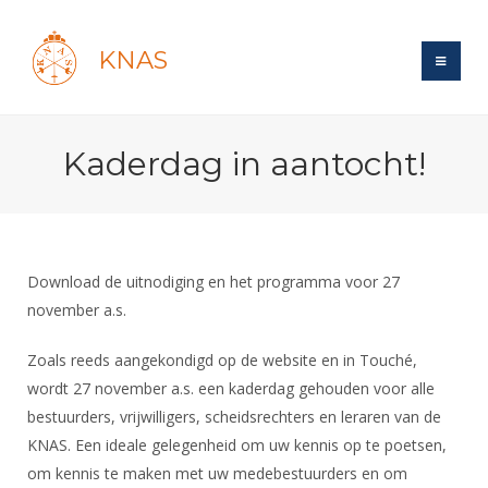
KNAS
Site
Kaderdag in aantocht!
Bond
Login
Schermen
Bond
Recent posts
Beleid
Topsport
Books
Breedtesport
Download de uitnodiging en het programma voor 27
Lidmaatschap
Polls
Introductie
november a.s.
Informatie
Wat is topsport
Tarieven
Forums
Recreatiesport
Nieuws
Zoals reeds aangekondigd op de website en in Touché,
Forums
Voor de jeugd
Reglementen
Maandelijks archief
Veteranen
wordt 27 november a.s. een kaderdag gehouden voor alle
NK's
Spreekbeurtpakket
Ledencijfers
Zoek Vereniging
bestuurders, vrijwilligers, scheidsrechters en leraren van de
Forums
Lichtzwaardschermen
Evenement
KNAS. Een ideale gelegenheid om uw kennis op te poetsen,
Ouders en vereniging
Sponsors en Partners
Oranje
Schermforum
Contact
om kennis te maken met uw medebestuurders en om
Wedstrijdsport
Jeugdkampen