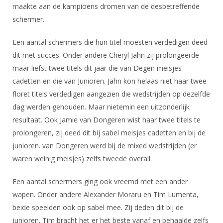
DBT
Nieuws
Website
maakte aan de kampioens dromen van de desbetreffende
Organisatie
NK organiseren
Ranglijsten
Brassardsysteem
schermer.
FBT
Gebruiksvoorwaarden
Bestuur
Inschrijven
SBT
Handleiding
Een aantal schermers die hun titel moesten verdedigen deed
Voor coaches en leraren
Commissies
Reglementen
dit met succes. Onder andere Cheryl Jahn zij prolongeerde
Talentontwikkeling
Historie
Nieuws
Ereleden
maar liefst twee titels dit jaar die van Degen meisjes
Materiaal
Nationale opleidingen
cadetten en die van Junioren. Jahn kon helaas niet haar twee
Leden van Verdiensten
Atletencommissie
Schermpaspoort
floret titels verdedigen aangezien die wedstrijden op dezelfde
Internationale opleidingen
Vacatures
Rolstoelschermen
dag werden gehouden. Maar nietemin een uitzonderlijk
Internationale Titeltoernooien
Opleidingen
resultaat. Ook Jamie van Dongeren wist haar twee titels te
Bondsbureau
Internationale aanmeldingen
Wedstrijdkalender
prolongeren, zij deed dit bij sabel meisjes cadetten en bij de
Leraar
Contact
junioren. van Dongeren werd bij de mixed wedstrijden (er
KNAS Keurmerk
waren weinig meisjes) zelfs tweede overall.
Voor scheidsrechters
Medewerkers
NK's
Nieuws
Samenwerking
Een aantal schermers ging ook vreemd met een ander
JPT
wapen. Onder andere Alexander Moraru en Tim Lumenta,
Scheidsrechterslijst
Formulieren
JEC
beide speelden ook op sabel mee. Zij deden dit bij de
Scheidsrechter Documentatie
junioren. Tim bracht het er het beste vanaf en behaalde zelfs
Veteranenwedstrijden