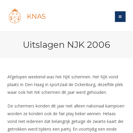
KNAS
Site
Uitslagen NJK 2006
Bond
Login
Schermen
Bond
Recent posts
Beleid
Topsport
Books
Breedtesport
Afgelopen weekend was het NJK schermen. Het NJK vond
Lidmaatschap
Polls
Introductie
plaats in Den Haag in sportzaal de Ockenburg, dezelfde plek
Informatie
Wat is topsport
Tarieven
waar ook het NK schermen dit jaar werd gehouden.
Forums
Recreatiesport
Nieuws
Forums
Voor de jeugd
Reglementen
Maandelijks archief
Veteranen
De schermers konden dit jaar niet alleen nationaal kampioen
NK's
Spreekbeurtpakket
Ledencijfers
Zoek Vereniging
worden ze konden ook de fair play beker winnen. Helaas
Forums
Lichtzwaardschermen
Evenement
vond niet iedereen dat belangrijk getuige de zwarte kaart die
Ouders en vereniging
Sponsors en Partners
Oranje
Schermforum
Contact
getrokken werd tijdens een partij. En voortijdig een einde
Wedstrijdsport
Jeugdkampen