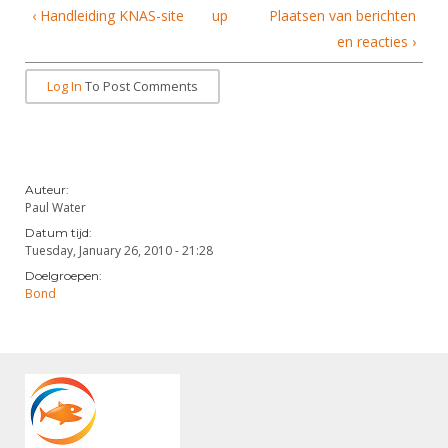
Alle Verenigingen
‹ Handleiding KNAS-site
up
Plaatsen van berichten
Opleidingen
Nieuws
en reacties ›
Wedstrijdorganisatie
Tuchtzaken
Verenigingsondersteuning
Log In
To Post Comments
Nieuws
Archief
Witte Vlekkenplan
Aanvragen van scheidsrechters
Infotheek
Oprichting Vereniging
Scheidsrechterslijst
Bibliotheek
Overschrijven leden
Auteur:
Import inschrijvingen uit Nahouw
Paul Water
ALV
Verwerk wedstrijduitslagen
Datum tijd:
Tuesday, January 26, 2010 - 21:28
Touché
NK organiseren
Doelgroepen:
Bond
Promotie en logo
Geschiedenis van het schermen