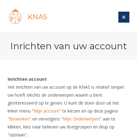
KNAS
Site
Inrichten van uw account
Bond
Login
Schermen
Bond
Recent posts
Beleid
Topsport
Books
Breedtesport
Inrichten account
Lidmaatschap
Polls
Introductie
Het inrichten van uw account op de KNAS is relatief simpel:
Informatie
Wat is topsport
Tarieven
uw hoeft slechts de onderwerpen waarin u bent
Forums
Recreatiesport
Nieuws
Forums
geïnteresseerd op te geven. U kunt dit doen door uit het
Voor de jeugd
Reglementen
Maandelijks archief
Veteranen
NK's
linker menu "
Mijn account
" te kiezen en op deze pagina
Spreekbeurtpakket
Ledencijfers
Zoek Vereniging
Forums
Lichtzwaardschermen
"
Bewerken
" en vervolgens "
Mijn Onderwerpen
" aan te
Evenement
Ouders en vereniging
Sponsors en Partners
klikken, kies naar believen uw doelgroepen en drup op
Oranje
Schermforum
Contact
"opslaan".
Wedstrijdsport
Jeugdkampen