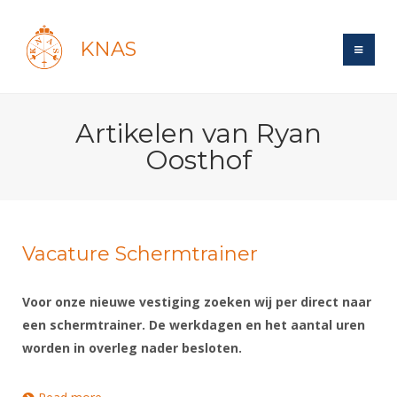
KNAS
Site
Artikelen van Ryan
Bond
Login
Oosthof
Schermen
Bond
Recent posts
Beleid
Topsport
Books
Breedtesport
Lidmaatschap
Polls
Introductie
Vacature Schermtrainer
Informatie
Wat is topsport
Tarieven
Forums
Recreatiesport
Nieuws
Forums
Voor de jeugd
Reglementen
Voor onze nieuwe vestiging zoeken wij per direct naar
Maandelijks archief
Veteranen
NK's
een schermtrainer. De werkdagen en het aantal uren
Spreekbeurtpakket
Ledencijfers
Zoek Vereniging
Forums
Lichtzwaardschermen
worden in overleg nader besloten.
Evenement
Ouders en vereniging
Sponsors en Partners
Oranje
Schermforum
Contact
Wedstrijdsport
Jeugdkampen