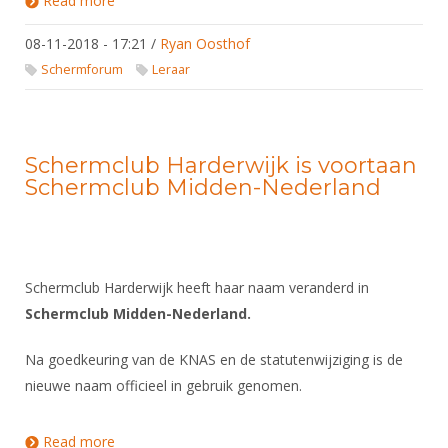
Read more
about Vacature Schermtrainer
DBT
Nieuws
Website
Organisatie
NK organiseren
Ranglijsten
Brassardsysteem
FBT
08-11-2018 - 17:21
/
Ryan Oosthof
Gebruiksvoorwaarden
Bestuur
Inschrijven
Schermforum
Leraar
SBT
Handleiding
Voor coaches en leraren
Commissies
Reglementen
Talentontwikkeling
Historie
Nieuws
Ereleden
Materiaal
Nationale opleidingen
Schermclub Harderwijk is voortaan
Leden van Verdiensten
Atletencommissie
Schermpaspoort
Schermclub Midden-Nederland
Internationale opleidingen
Vacatures
Rolstoelschermen
Internationale Titeltoernooien
Opleidingen
Bondsbureau
Internationale aanmeldingen
Wedstrijdkalender
Leraar
Schermclub Harderwijk heeft haar naam veranderd in
Contact
KNAS Keurmerk
Schermclub Midden-Nederland.
Voor scheidsrechters
Medewerkers
NK's
Nieuws
Na goedkeuring van de KNAS en de statutenwijziging is de
Samenwerking
JPT
nieuwe naam officieel in gebruik genomen.
Scheidsrechterslijst
Formulieren
JEC
Scheidsrechter Documentatie
Read more
about Schermclub Harderwijk is voortaan
Veteranenwedstrijden