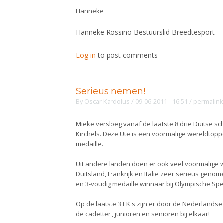
Hanneke
Hanneke Rossino Bestuurslid Breedtesport
Log in
to post comments
Serieus nemen!
By
Oscar Kardolus
/ 09-06-2011 - 16:51
/
permalink
Mieke versloeg vanaf de laatste 8 drie Duitse s
Kirchels. Deze Ute is een voormalige wereldtopp
medaille.
Uit andere landen doen er ook veel voormalige 
Duitsland, Frankrijk en Italië zeer serieus geno
en 3-voudig medaille winnaar bij Olympische Spe
Op de laatste 3 EK's zijn er door de Nederlandse
de cadetten, junioren en senioren bij elkaar!