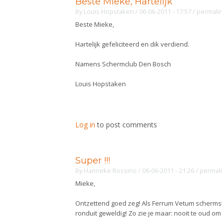
Beste Mieke, Hartelijk
By
Louis Hopstaken
/ 06-06-2011 - 17:57
/
permali
Beste Mieke,
Hartelijk gefeliciteerd en dik verdiend.
Namens Schermclub Den Bosch
Louis Hopstaken
Log in
to post comments
Super !!!
By
Hanneke Rossino
/ 06-06-2011 - 21:26
/
permal
Mieke,
Ontzettend goed zeg! Als Ferrum Vetum schermster
ronduit geweldig! Zo zie je maar: nooit te oud om