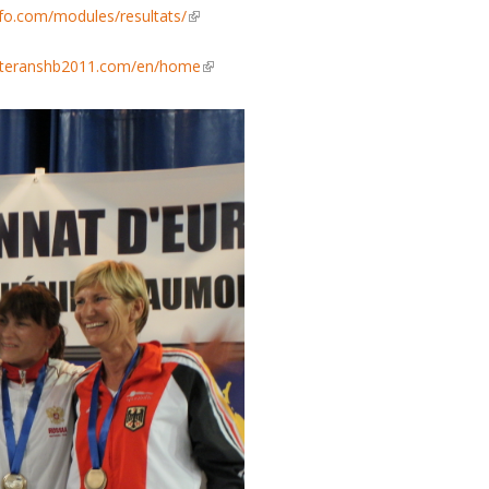
fo.com/modules/resultats/
(link is external)
eteranshb2011.com/en/home
(link is external)