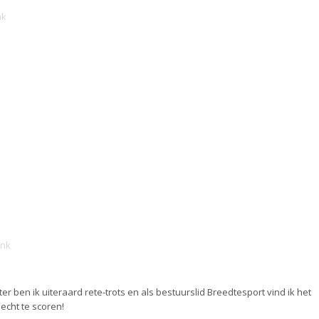
nk
ink
 ben ik uiteraard rete-trots en als bestuurslid Breedtesport vind ik het
 echt te scoren!