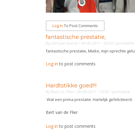
Log In
To Post Comments
fantastische prestatie,
By
Gert-Jan Bunck
/ 06-06-2011 - 00:20
/
permalink
fantastische prestatie, Mieke, mijn oprechte ge
Log in
to post comments
Hardtstikke goed!!!
By
Bert v.d. Flier
/ 06-06-2011 - 10:05
/
permalink
Wat een prima prestatie. Hartelijk gefeliciteerd.
Bert van de Flier
Log in
to post comments