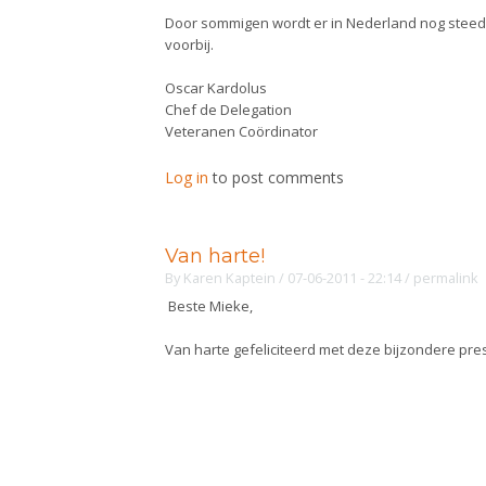
Door sommigen wordt er in Nederland nog steeds 
voorbij.
Oscar Kardolus
Chef de Delegation
Veteranen Coördinator
Log in
to post comments
Van harte!
By
Karen Kaptein
/ 07-06-2011 - 22:14
/
permalink
Beste Mieke,
Van harte gefeliciteerd met deze bijzondere pres