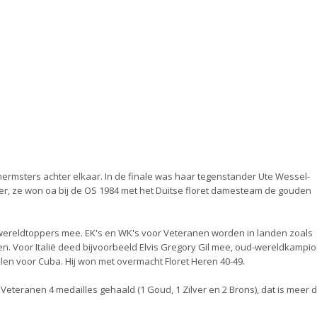
chermsters achter elkaar. In de finale was haar tegenstander Ute Wessel-
er, ze won oa bij de OS 1984 met het Duitse floret damesteam de gouden
wereldtoppers mee. EK's en WK's voor Veteranen worden in landen zoals
men. Voor Italië deed bijvoorbeeld Elvis Gregory Gil mee, oud-wereldkampi
len voor Cuba. Hij won met overmacht Floret Heren 40-49.
 Veteranen 4 medailles gehaald (1 Goud, 1 Zilver en 2 Brons), dat is meer 