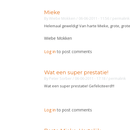
Mieke
By
Wiebe Mokken
/ 06-06-2011 - 11:56
/
permalink
Helemaal geweldig! Van harte Mieke, grote, grot
Wiebe Mokken
Log in
to post comments
Wat een super prestatie!
By
Peter Sorber
/ 06-06-2011 - 17:18
/
permalink
Wat een super prestatie! Gefeliciteerd!!!
Log in
to post comments