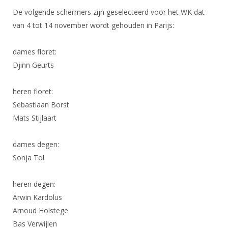
DBT
Nieuws
Website
Organisatie
De volgende schermers zijn geselecteerd voor het WK dat
NK organiseren
Ranglijsten
Brassardsysteem
FBT
Gebruiksvoorwaarden
van 4 tot 14 november wordt gehouden in Parijs:
Bestuur
Inschrijven
SBT
Handleiding
Voor coaches en leraren
Commissies
dames floret:
Reglementen
Talentontwikkeling
Historie
Nieuws
Ereleden
Djinn Geurts
Materiaal
Nationale opleidingen
Leden van Verdiensten
Atletencommissie
Schermpaspoort
heren floret:
Internationale opleidingen
Vacatures
Sebastiaan Borst
Rolstoelschermen
Internationale Titeltoernooien
Mats Stijlaart
Opleidingen
Bondsbureau
Internationale aanmeldingen
Wedstrijdkalender
Leraar
dames degen:
Contact
KNAS Keurmerk
Sonja Tol
Voor scheidsrechters
Medewerkers
NK's
Nieuws
heren degen:
Samenwerking
JPT
Arwin Kardolus
Scheidsrechterslijst
Formulieren
JEC
Arnoud Holstege
Scheidsrechter Documentatie
Bas Verwijlen
Veteranenwedstrijden