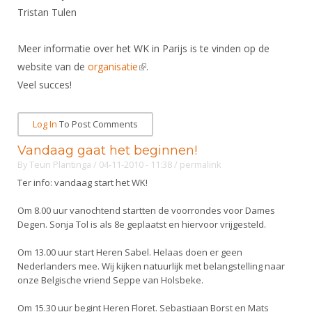
Alle Verenigingen
Tristan Tulen
Opleidingen
Nieuws
Wedstrijdorganisatie
Tuchtzaken
Meer informatie over het WK in Parijs is te vinden op de
Verenigingsondersteuning
Nieuws
Archief
website van de
organisatie
(link is external)
.
Witte Vlekkenplan
Veel succes!
Aanvragen van scheidsrechters
Infotheek
Oprichting Vereniging
Scheidsrechterslijst
Log In
To Post Comments
Bibliotheek
Overschrijven leden
Import inschrijvingen uit Nahouw
Vandaag gaat het beginnen!
ALV
Verwerk wedstrijduitslagen
By
Teun Plantinga
/ 04-11-2010 - 11:38
/
permalink
Touché
Ter info: vandaag start het WK!
NK organiseren
Om 8.00 uur vanochtend startten de voorrondes voor Dames
Promotie en logo
Degen. Sonja Tol is als 8e geplaatst en hiervoor vrijgesteld.
Om 13.00 uur start Heren Sabel. Helaas doen er geen
Geschiedenis van het schermen
Nederlanders mee. Wij kijken natuurlijk met belangstelling naar
onze Belgische vriend Seppe van Holsbeke.
Om 15.30 uur begint Heren Floret. Sebastiaan Borst en Mats