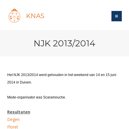
KNAS
Site
NJK 2013/2014
Bond
Login
Schermen
Bond
Recent posts
Beleid
Topsport
Books
Breedtesport
Het NJK 2013/2014 werd gehouden in het weekend van 14 en 15 juni
Lidmaatschap
Polls
Introductie
Informatie
2014 in Duiven.
Wat is topsport
Tarieven
Forums
Recreatiesport
Nieuws
Forums
Voor de jeugd
Reglementen
Mede-organisator was Scaramouche.
Maandelijks archief
Veteranen
NK's
Spreekbeurtpakket
Ledencijfers
Zoek Vereniging
Forums
Lichtzwaardschermen
Resultaten
Evenement
Ouders en vereniging
Sponsors en Partners
Degen
Oranje
Schermforum
Contact
Floret
Wedstrijdsport
Jeugdkampen