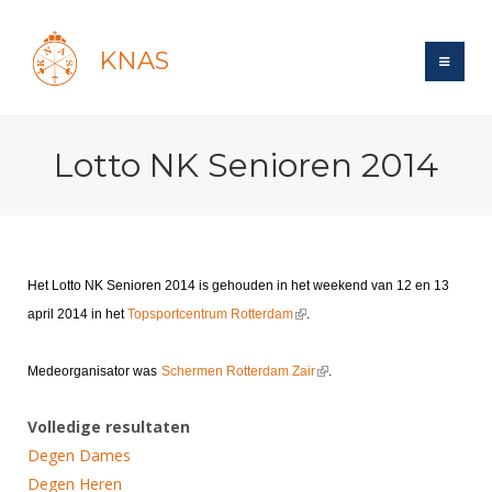
KNAS
Site
Lotto NK Senioren 2014
Bond
Login
Schermen
Bond
Recent posts
Beleid
Topsport
Books
Breedtesport
Het Lotto NK Senioren 2014 is gehouden in het weekend van 12 en 13
Lidmaatschap
Polls
Introductie
(link is external)
Informatie
april 2014 in het
Topsportcentrum Rotterdam
.
Wat is topsport
Tarieven
Forums
Recreatiesport
Nieuws
Forums
(link is external)
Voor de jeugd
Reglementen
Medeorganisator was
Schermen Rotterdam Zair
.
Maandelijks archief
Veteranen
NK's
Spreekbeurtpakket
Ledencijfers
Zoek Vereniging
Forums
Lichtzwaardschermen
Volledige resultaten
Evenement
Ouders en vereniging
Sponsors en Partners
Degen Dames
Oranje
Schermforum
Contact
Degen Heren
Wedstrijdsport
Jeugdkampen