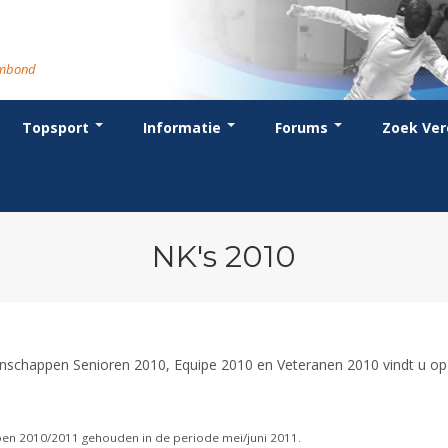
rmbond
Topsport
Informatie
Forums
Zoek Ver
cent posts
ganisatie
dstrijdsport
anje
or coaches en leraren
Evenement
Bondsbureau
Wedstrijdkalender
Atletencommissie
Voor scheidsrechters
oks
stuur
nglijsten
BT
euws
Contact
KNAS Keurmerk
Nieuws
lls
mmissies
schrijven
T
tionale opleidingen
Medewerkers
NK's
Scheidsrechterslijst
rums
eleden
glementen
T
ternationale opleidingen
Samenwerking
JPT
Scheidsrechter Documentatie
andelijks archief
den van Verdiensten
teriaal
lentontwikkeling
leidingen
Formulieren
JEC
Opleidingen
NK's 2010
catures
hermpaspoort
raar
Veteranenwedstrijden
Tuchtzaken
lstoelschermen
Archief
nschappen Senioren 2010, Equipe 2010 en Veteranen 2010 vindt u op
zoen 2010/2011 gehouden in de periode mei/juni 2011.