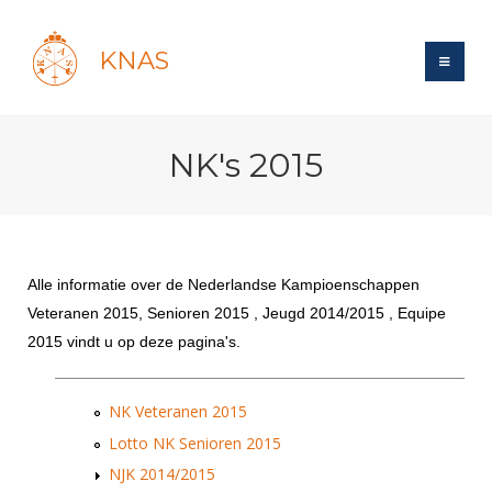
KNAS
Site
NK's 2015
Bond
Login
Schermen
Bond
Recent posts
Beleid
Topsport
Books
Breedtesport
Alle informatie over de Nederlandse Kampioenschappen
Lidmaatschap
Polls
Introductie
Informatie
Veteranen 2015, Senioren 2015 , Jeugd 2014/2015 , Equipe
Wat is topsport
Tarieven
Forums
2015 vindt u op deze pagina's.
Recreatiesport
Nieuws
Forums
Voor de jeugd
Reglementen
Maandelijks archief
Veteranen
NK's
Spreekbeurtpakket
NK Veteranen 2015
Ledencijfers
Zoek Vereniging
Forums
Lichtzwaardschermen
Evenement
Lotto NK Senioren 2015
Ouders en vereniging
Sponsors en Partners
Oranje
Schermforum
Contact
NJK 2014/2015
Wedstrijdsport
Jeugdkampen