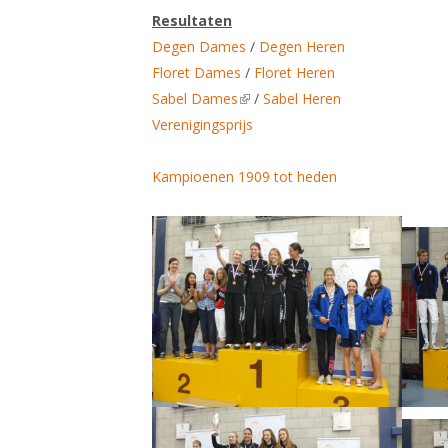
Resultaten
Degen Dames
/
Degen Heren
Floret Dames
/
Floret Heren
Sabel Dames
(link is external)
/
Sabel Heren
Verenigingsprijs
Kampioenen 1909 tot heden