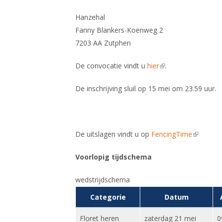
Hanzehal
Fanny Blankers-Koenweg 2
7203 AA Zutphen
De convocatie vindt u
hier
(link is external)
.
De inschrijving sluil op 15 mei om 23.59 uur.
De uitslagen vindt u op
FencingTime
(link is e
Voorlopig tijdschema
wedstrijdschema
Categorie
Datum
Floret heren
zaterdag 21 mei
0