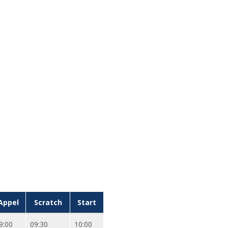
xternal)
Appel
Scratch
Start
9:00
09:30
10:00