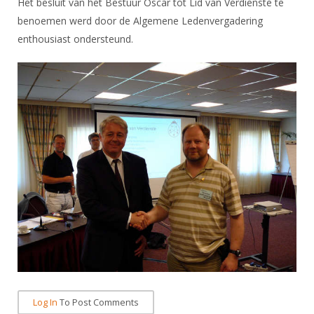
Het besluit van het Bestuur Oscar tot Lid van Verdienste te
Alle Verenigingen
Opleidingen
benoemen werd door de Algemene Ledenvergadering
Nieuws
Wedstrijdorganisatie
Tuchtzaken
enthousiast ondersteund.
Verenigingsondersteuning
Nieuws
Archief
Witte Vlekkenplan
Aanvragen van scheidsrechters
Infotheek
Oprichting Vereniging
Scheidsrechterslijst
Bibliotheek
Overschrijven leden
Import inschrijvingen uit Nahouw
ALV
Verwerk wedstrijduitslagen
Touché
NK organiseren
Promotie en logo
Geschiedenis van het schermen
Log In
To Post Comments