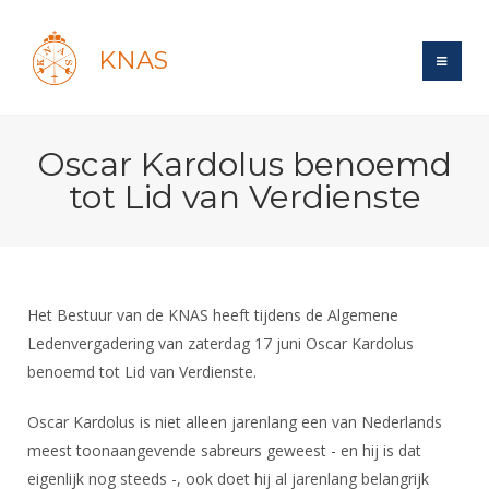
KNAS
Site
Oscar Kardolus benoemd
Bond
Login
tot Lid van Verdienste
Schermen
Bond
Recent posts
Beleid
Topsport
Books
Breedtesport
Lidmaatschap
Polls
Introductie
Informatie
Het Bestuur van de KNAS heeft tijdens de Algemene
Wat is topsport
Tarieven
Forums
Ledenvergadering van zaterdag 17 juni Oscar Kardolus
Recreatiesport
Nieuws
Forums
Voor de jeugd
Reglementen
benoemd tot Lid van Verdienste.
Maandelijks archief
Veteranen
NK's
Spreekbeurtpakket
Ledencijfers
Zoek Vereniging
Forums
Oscar Kardolus is niet alleen jarenlang een van Nederlands
Lichtzwaardschermen
Evenement
Ouders en vereniging
Sponsors en Partners
meest toonaangevende sabreurs geweest - en hij is dat
Oranje
Schermforum
Contact
eigenlijk nog steeds -, ook doet hij al jarenlang belangrijk
Wedstrijdsport
Jeugdkampen