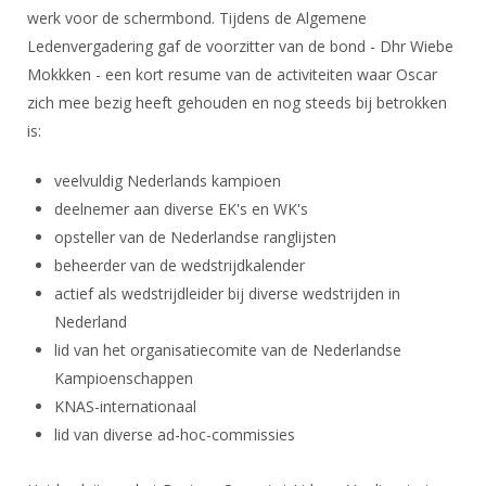
DBT
Nieuws
Website
werk voor de schermbond. Tijdens de Algemene
Organisatie
NK organiseren
Ranglijsten
Brassardsysteem
FBT
Ledenvergadering gaf de voorzitter van de bond - Dhr Wiebe
Gebruiksvoorwaarden
Bestuur
Inschrijven
Mokkken - een kort resume van de activiteiten waar Oscar
SBT
Handleiding
Voor coaches en leraren
Commissies
zich mee bezig heeft gehouden en nog steeds bij betrokken
Reglementen
Talentontwikkeling
Historie
is:
Nieuws
Ereleden
Materiaal
Nationale opleidingen
Leden van Verdiensten
veelvuldig Nederlands kampioen
Atletencommissie
Schermpaspoort
deelnemer aan diverse EK's en WK's
Internationale opleidingen
Vacatures
Rolstoelschermen
opsteller van de Nederlandse ranglijsten
Internationale Titeltoernooien
Opleidingen
beheerder van de wedstrijdkalender
Bondsbureau
Internationale aanmeldingen
Wedstrijdkalender
Leraar
actief als wedstrijdleider bij diverse wedstrijden in
Contact
Nederland
KNAS Keurmerk
Voor scheidsrechters
lid van het organisatiecomite van de Nederlandse
Medewerkers
NK's
Kampioenschappen
Nieuws
Samenwerking
JPT
KNAS-internationaal
Scheidsrechterslijst
Formulieren
lid van diverse ad-hoc-commissies
JEC
Scheidsrechter Documentatie
Veteranenwedstrijden