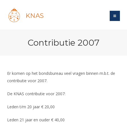
KNAS
Site
Contributie 2007
Bond
Login
Schermen
Bond
Recent posts
Beleid
Topsport
Books
Breedtesport
Er komen op het bondsbureau veel vragen binnen m.b.t. de
Lidmaatschap
Polls
Introductie
contributie voor 2007.
Informatie
Wat is topsport
Tarieven
Forums
Recreatiesport
Nieuws
De KNAS contributie voor 2007:
Forums
Voor de jeugd
Reglementen
Maandelijks archief
Veteranen
NK's
Spreekbeurtpakket
Ledencijfers
Leden t/m 20 jaar € 20,00
Zoek Vereniging
Forums
Lichtzwaardschermen
Evenement
Ouders en vereniging
Sponsors en Partners
Oranje
Schermforum
Leden 21 jaar en ouder € 40,00
Contact
Wedstrijdsport
Jeugdkampen