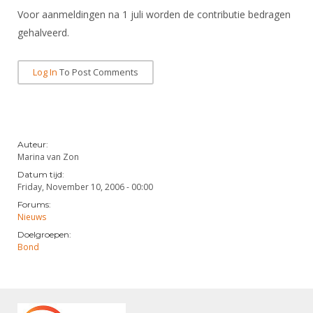
DBT
Nieuws
Website
Organisatie
Voor aanmeldingen na 1 juli worden de contributie bedragen
NK organiseren
Ranglijsten
Brassardsysteem
FBT
Gebruiksvoorwaarden
gehalveerd.
Bestuur
Inschrijven
SBT
Handleiding
Voor coaches en leraren
Commissies
Reglementen
Log In
To Post Comments
Talentontwikkeling
Historie
Nieuws
Ereleden
Materiaal
Nationale opleidingen
Leden van Verdiensten
Atletencommissie
Schermpaspoort
Internationale opleidingen
Vacatures
Auteur:
Rolstoelschermen
Internationale Titeltoernooien
Marina van Zon
Opleidingen
Datum tijd:
Bondsbureau
Internationale aanmeldingen
Wedstrijdkalender
Leraar
Friday, November 10, 2006 - 00:00
Contact
Forums:
KNAS Keurmerk
Nieuws
Voor scheidsrechters
Medewerkers
NK's
Doelgroepen:
Bond
Nieuws
Samenwerking
JPT
Scheidsrechterslijst
Formulieren
JEC
Scheidsrechter Documentatie
Veteranenwedstrijden