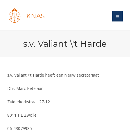
KNAS
Site
s.v. Valiant \'t Harde
Bond
Login
Schermen
Bond
Recent posts
Beleid
Topsport
Books
Breedtesport
s.v. Valiant \'t Harde heeft een nieuw secretariaat
Lidmaatschap
Polls
Introductie
Informatie
Wat is topsport
Tarieven
Dhr. Marc Ketelaar
Forums
Recreatiesport
Nieuws
Forums
Voor de jeugd
Reglementen
Maandelijks archief
Zuiderkerkstraat 27-12
Veteranen
NK's
Spreekbeurtpakket
Ledencijfers
Zoek Vereniging
Forums
Lichtzwaardschermen
8011 HE Zwolle
Evenement
Ouders en vereniging
Sponsors en Partners
Oranje
Schermforum
Contact
Wedstrijdsport
06-43079985
Jeugdkampen