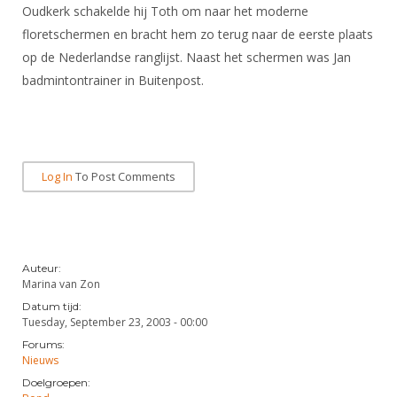
DBT
Nieuws
Website
Oudkerk schakelde hij Toth om naar het moderne
Organisatie
NK organiseren
Ranglijsten
Brassardsysteem
floretschermen en bracht hem zo terug naar de eerste plaats
FBT
Gebruiksvoorwaarden
Bestuur
op de Nederlandse ranglijst. Naast het schermen was Jan
Inschrijven
SBT
Handleiding
Voor coaches en leraren
badmintontrainer in Buitenpost.
Commissies
Reglementen
Talentontwikkeling
Historie
Nieuws
Ereleden
Materiaal
Nationale opleidingen
Leden van Verdiensten
Atletencommissie
Schermpaspoort
Internationale opleidingen
Vacatures
Log In
To Post Comments
Rolstoelschermen
Internationale Titeltoernooien
Opleidingen
Bondsbureau
Internationale aanmeldingen
Wedstrijdkalender
Leraar
Contact
KNAS Keurmerk
Auteur:
Marina van Zon
Voor scheidsrechters
Medewerkers
NK's
Datum tijd:
Nieuws
Samenwerking
Tuesday, September 23, 2003 - 00:00
JPT
Forums:
Scheidsrechterslijst
Formulieren
Nieuws
JEC
Scheidsrechter Documentatie
Doelgroepen:
Veteranenwedstrijden