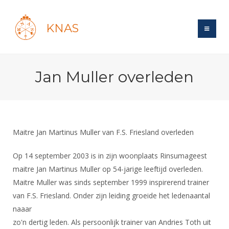
KNAS
Site
Jan Muller overleden
Bond
Login
Schermen
Bond
Recent posts
Beleid
Topsport
Books
Breedtesport
Maitre Jan Martinus Muller van F.S. Friesland overleden
Lidmaatschap
Polls
Introductie
Informatie
Wat is topsport
Tarieven
Op 14 september 2003 is in zijn woonplaats Rinsumageest
Forums
Recreatiesport
Nieuws
maitre Jan Martinus Muller op 54-jarige leeftijd overleden.
Forums
Voor de jeugd
Reglementen
Maandelijks archief
Veteranen
Maitre Muller was sinds september 1999 inspirerend trainer
NK's
Spreekbeurtpakket
Ledencijfers
Zoek Vereniging
van F.S. Friesland. Onder zijn leiding groeide het ledenaantal
Forums
Lichtzwaardschermen
Evenement
naaar
Ouders en vereniging
Sponsors en Partners
Oranje
Schermforum
Contact
zo'n dertig leden. Als persoonlijk trainer van Andries Toth uit
Wedstrijdsport
Jeugdkampen