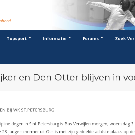
rmbond
Topsport
Informatie
Forums
Zoek Ver
cent posts
ganisatie
dstrijdsport
anje
or coaches en leraren
Evenement
Bondsbureau
Wedstrijdkalender
Atletencommissie
Voor scheidsrechters
oks
stuur
nglijsten
BT
euws
Contact
KNAS Keurmerk
Nieuws
lls
mmissies
schrijven
T
tionale opleidingen
Medewerkers
NK's
Scheidsrechterslijst
rums
eleden
glementen
T
ternationale opleidingen
Samenwerking
JPT
Scheidsrechter Documentatie
andelijks archief
den van Verdiensten
teriaal
lentontwikkeling
leidingen
Formulieren
JEC
Opleidingen
jker en Den Otter blijven in 
catures
hermpaspoort
raar
Veteranenwedstrijden
Tuchtzaken
lstoelschermen
Archief
GEN BIJ WK ST.PETERSBURG
scipline degen in Sint Petersburg is Bas Verwijlen morgen, woensdag 3
23-jarige schermer uit Oss is met zijn gedeelde achtste plaats op de