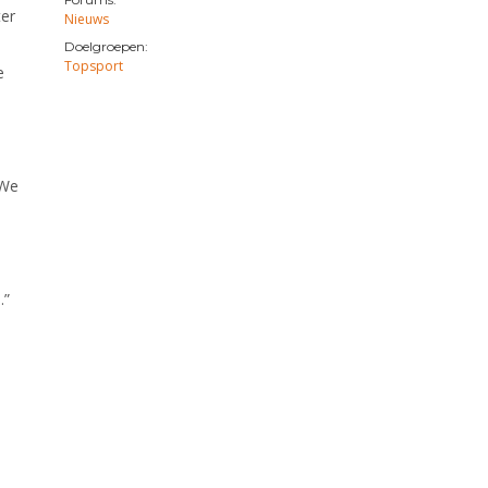
ter
Nieuws
Doelgroepen:
Topsport
e
“We
.”