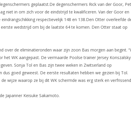
 degenschermers geplaatst.
De degenschermers Rick van der Goor, Pe
g niet in om zich voor de eindstrijd te kwalificeren. Van der Goor en
e eindrangschikking respectievelijk 148 en 138.
Den Otter overleefde d
eerste wedstrijd om bij de laatste 64 te komen. Den Otter staat op
d over de eliminatieronden waar zijn zoon Bas morgen aan begint. 
oor het WK aangepast. De vermaarde Poolse trainer Jersey Konszalsky
even. Sonja Tol en Bas zijn twee weken in Zwitserland op
n dus goed geweest. De eerste resultaten hebben we gezien bij Tol.
e; de wijze waarop ze bij dit WK schermde was erg sterk en verfrissend
en de Japanner Keisuke Sakamoto.