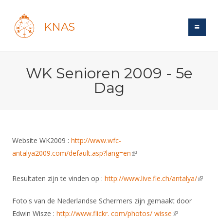
KNAS
Site
WK Senioren 2009 - 5e
Bond
Login
Dag
Schermen
Bond
Recent posts
Beleid
Topsport
Books
Breedtesport
Lidmaatschap
Polls
Introductie
Informatie
Website WK2009 :
http://www.wfc-
Wat is topsport
Tarieven
Forums
antalya2009.com/default.asp?lang=en
Recreatiesport
(link is external)
Nieuws
Forums
Voor de jeugd
Reglementen
Maandelijks archief
Veteranen
NK's
Resultaten zijn te vinden op :
http://www.live.fie.ch/antalya/
(link is
Spreekbeurtpakket
Ledencijfers
Zoek Vereniging
Forums
Lichtzwaardschermen
extern
Evenement
Ouders en vereniging
Sponsors en Partners
Foto's van de Nederlandse Schermers zijn gemaakt door
Oranje
Schermforum
Contact
Edwin Wisze :
http://www.flickr. com/photos/ wisse
(link is
Wedstrijdsport
Jeugdkampen