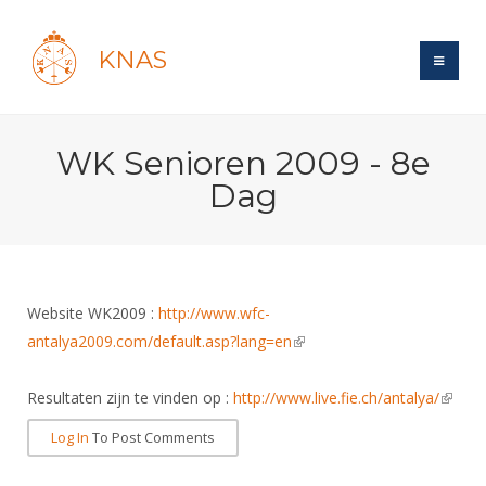
KNAS
Site
WK Senioren 2009 - 8e
Bond
Login
Dag
Schermen
Bond
Recent posts
Beleid
Topsport
Books
Breedtesport
Lidmaatschap
Polls
Introductie
Informatie
Website WK2009 :
http://www.wfc-
Wat is topsport
Tarieven
Forums
antalya2009.com/default.asp?lang=en
Recreatiesport
(link is external)
Nieuws
Forums
Voor de jeugd
Reglementen
Maandelijks archief
Veteranen
NK's
Resultaten zijn te vinden op :
http://www.live.fie.ch/antalya/
(link is
Spreekbeurtpakket
Ledencijfers
Zoek Vereniging
Forums
Lichtzwaardschermen
extern
Evenement
Log In
To Post Comments
Ouders en vereniging
Sponsors en Partners
Oranje
Schermforum
Contact
Wedstrijdsport
Jeugdkampen