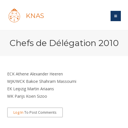
KNAS
Site
Chefs de Délégation 2010
Bond
Login
Schermen
Bond
Recent posts
Beleid
Topsport
Books
Breedtesport
ECK Athene Alexander Heeren
Lidmaatschap
Polls
Introductie
WJK/WCK Bakoe Shahram Massoumi
Informatie
Wat is topsport
Tarieven
EK Leipzig Martin Ariaans
Forums
Recreatiesport
Nieuws
Forums
WK Parijs Koen Sizoo
Voor de jeugd
Reglementen
Maandelijks archief
Veteranen
NK's
Spreekbeurtpakket
Ledencijfers
Zoek Vereniging
Forums
Lichtzwaardschermen
Log In
To Post Comments
Evenement
Ouders en vereniging
Sponsors en Partners
Oranje
Schermforum
Contact
Wedstrijdsport
Jeugdkampen