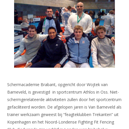
Alle Verenigingen
Opleidingen
Nieuws
Wedstrijdorganisatie
Tuchtzaken
Verenigingsondersteuning
Nieuws
Archief
Witte Vlekkenplan
Aanvragen van scheidsrechters
Infotheek
Oprichting Vereniging
Scheidsrechterslijst
Bibliotheek
Overschrijven leden
Import inschrijvingen uit Nahouw
ALV
Verwerk wedstrijduitslagen
Touché
NK organiseren
Schermacademie Brabant, opgericht door Wojtek van
Promotie en logo
Barneveld, is gevestigd in sportcentrum Athlos in Oss. Niet-
schermgerelateerde aktiviteiten zullen door het sportcentrum
Geschiedenis van het schermen
gefaciliteerd worden. De afgelopen jaren is Van Barneveld als
trainer werkzaam geweest bij “feagteklubben Trekanten” uit
Kopenhagen en het Noord-Londense Fighting Fit Fencing