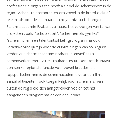
DBT
Nieuws
Website
Organisatie
professionele organisatie heeft als doel de schermsport in de
NK organiseren
Ranglijsten
Brassardsysteem
FBT
Gebruiksvoorwaarden
regio Brabant te promoten en om zowel in de breedte aktief
Bestuur
Inschrijven
te zijn, als om de top naar een hoger niveau te brengen.
SBT
Handleiding
Voor coaches en leraren
Commissies
Schermacademie Brabant zal naast het verzorgen van tal van
Reglementen
Talentontwikkeling
Historie
Nieuws
Ereleden
projecten zoals “schoolsport”, “schermen als gymles”,
Materiaal
“schermfit” en een talentontwikkelingsprogramma ook
Nationale opleidingen
Leden van Verdiensten
Atletencommissie
Schermpaspoort
verantwoordelijk zijn voor de clubtrainingen van SV ArgOss.
Internationale opleidingen
Vacatures
Verder zal Schermacademie Brabant intensief gaan
Rolstoelschermen
Internationale Titeltoernooien
samenwerken met SV De Troubadours uit Den Bosch. Naast
Opleidingen
Bondsbureau
een sterke regionale functie voor zowel breedte- als
Internationale aanmeldingen
Wedstrijdkalender
Leraar
topsportschermen is de schermacademie voor een flink
Contact
KNAS Keurmerk
aantal aktiviteiten ook toegankelijk voor schermers van
Voor scheidsrechters
Medewerkers
buiten de regio die zich aangetrokken voelen tot het
NK's
Nieuws
aangeboden programma of een deel ervan.
Samenwerking
JPT
Scheidsrechterslijst
Formulieren
JEC
Scheidsrechter Documentatie
Veteranenwedstrijden