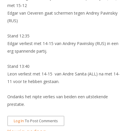
DBT
Nieuws
Website
met 15-12
Organisatie
NK organiseren
Ranglijsten
Brassardsysteem
FBT
Edgar van Oeveren gaat schermen tegen Andrey Pavinskiy
Gebruiksvoorwaarden
Bestuur
Inschrijven
(RUS)
SBT
Handleiding
Voor coaches en leraren
Commissies
Reglementen
Talentontwikkeling
Historie
Stand 12:35
Nieuws
Ereleden
Materiaal
Edgar verliest met 14-15 van Andrey Pavinskiy (RUS) in een
Nationale opleidingen
Leden van Verdiensten
Atletencommissie
Schermpaspoort
erg spannende partij.
Internationale opleidingen
Vacatures
Rolstoelschermen
Internationale Titeltoernooien
Stand 13:40
Opleidingen
Leon verliest met 14-15 van Andre Sanita (ALL) na met 14-
Bondsbureau
Internationale aanmeldingen
Wedstrijdkalender
Leraar
11 voor te hebben gestaan.
Contact
KNAS Keurmerk
Voor scheidsrechters
Medewerkers
Ondanks het nipte verlies van beiden een uitstekende
NK's
prestatie.
Nieuws
Samenwerking
JPT
Scheidsrechterslijst
Formulieren
JEC
Log In
To Post Comments
Scheidsrechter Documentatie
Veteranenwedstrijden