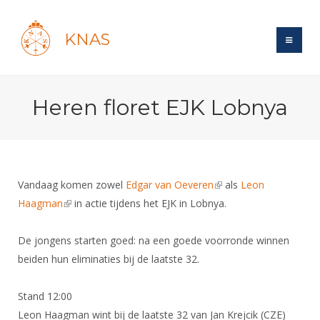
KNAS
Site
Heren floret EJK Lobnya
Bond
Login
Schermen
Bond
Recent posts
Beleid
Topsport
Books
Breedtesport
Vandaag komen zowel
Edgar van Oeveren
(link is external)
als
Leon
Lidmaatschap
Polls
Introductie
Haagman
(link is external)
in actie tijdens het EJK in Lobnya.
Informatie
Wat is topsport
Tarieven
Forums
Recreatiesport
Nieuws
Forums
De jongens starten goed: na een goede voorronde winnen
Voor de jeugd
Reglementen
Maandelijks archief
Veteranen
NK's
beiden hun eliminaties bij de laatste 32.
Spreekbeurtpakket
Ledencijfers
Zoek Vereniging
Forums
Lichtzwaardschermen
Evenement
Ouders en vereniging
Sponsors en Partners
Stand 12:00
Oranje
Schermforum
Contact
Leon Haagman wint bij de laatste 32 van Jan Krejcik (CZE)
Wedstrijdsport
Jeugdkampen