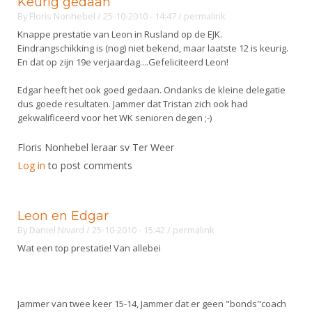
Keurig gedaan
Alle Verenigingen
Opleidingen
By
Floris Nonhebel
/ 25-10-2010 - 14:47
/
permalink
Nieuws
Knappe prestatie van Leon in Rusland op de EJK.
Wedstrijdorganisatie
Tuchtzaken
Eindrangschikking is (nog) niet bekend, maar laatste 12 is keurig.
Verenigingsondersteuning
Nieuws
En dat op zijn 19e verjaardag....Gefeliciteerd Leon!
Archief
Witte Vlekkenplan
Aanvragen van scheidsrechters
Edgar heeft het ook goed gedaan. Ondanks de kleine delegatie
Infotheek
Oprichting Vereniging
dus goede resultaten. Jammer dat Tristan zich ook had
Scheidsrechterslijst
gekwalificeerd voor het WK senioren degen ;-)
Bibliotheek
Overschrijven leden
Import inschrijvingen uit Nahouw
Floris Nonhebel leraar sv Ter Weer
ALV
Verwerk wedstrijduitslagen
Log in
to post comments
Touché
NK organiseren
Promotie en logo
Leon en Edgar
By
Daniel Nivard
/ 25-10-2010 - 15:42
/
permalink
Wat een top prestatie! Van allebei
Geschiedenis van het schermen
Jammer van twee keer 15-14, Jammer dat er geen "bonds"coach