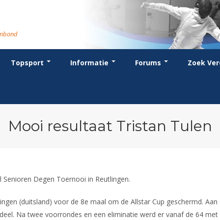
rmbond
Topsport
Informatie
Forums
Zoek Ver
cent posts
ganisatie
dstrijdsport
anje
or coaches en leraren
Evenement
Bondsbureau
Wedstrijdkalender
Atletencommissie
Voor scheidsrechters
oks
stuur
nglijsten
BT
euws
Contact
KNAS Keurmerk
Nieuws
lls
mmissies
schrijven
T
tionale opleidingen
Medewerkers
NK's
Scheidsrechterslijst
rums
eleden
glementen
T
ternationale opleidingen
Samenwerking
JPT
Scheidsrechter Documentatie
andelijks archief
den van Verdiensten
teriaal
lentontwikkeling
leidingen
Formulieren
JEC
Opleidingen
Mooi resultaat Tristan Tulen
catures
hermpaspoort
raar
Veteranenwedstrijden
Tuchtzaken
lstoelschermen
Archief
al Senioren Degen Toernooi in Reutlingen.
tlingen (duitsland) voor de 8e maal om de Allstar Cup geschermd. Aan 
deel. Na twee voorrondes en een eliminatie werd er vanaf de 64 met