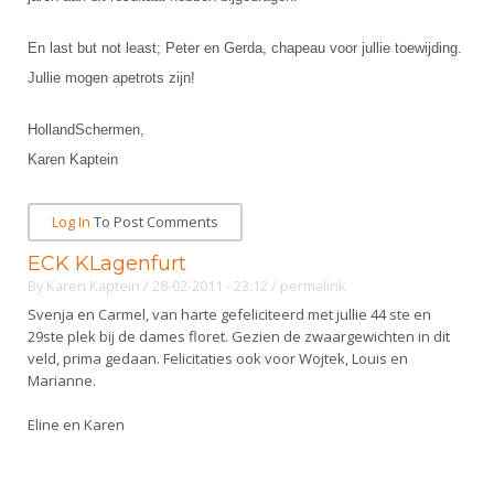
DBT
Nieuws
Website
Organisatie
NK organiseren
Ranglijsten
Brassardsysteem
FBT
En last but not least; Peter en Gerda, chapeau voor jullie toewijding.
Gebruiksvoorwaarden
Bestuur
Inschrijven
Jullie mogen apetrots zijn!
SBT
Handleiding
Voor coaches en leraren
Commissies
Reglementen
Talentontwikkeling
Historie
HollandSchermen,
Nieuws
Ereleden
Materiaal
Karen Kaptein
Nationale opleidingen
Leden van Verdiensten
Atletencommissie
Schermpaspoort
Internationale opleidingen
Vacatures
Log In
To Post Comments
Rolstoelschermen
Internationale Titeltoernooien
Opleidingen
ECK KLagenfurt
Bondsbureau
Internationale aanmeldingen
By
Karen Kaptein
/ 28-02-2011 - 23:12
/
permalink
Wedstrijdkalender
Leraar
Svenja en Carmel, van harte gefeliciteerd met jullie 44 ste en
Contact
KNAS Keurmerk
29ste plek bij de dames floret. Gezien de zwaargewichten in dit
Voor scheidsrechters
veld, prima gedaan. Felicitaties ook voor Wojtek, Louis en
Medewerkers
NK's
Marianne.
Nieuws
Samenwerking
JPT
Eline en Karen
Scheidsrechterslijst
Formulieren
JEC
Scheidsrechter Documentatie
Veteranenwedstrijden