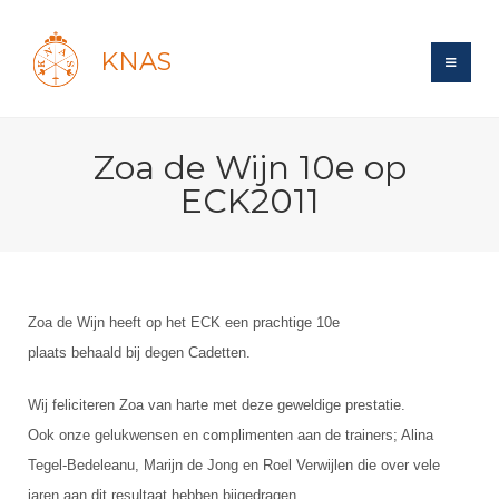
KNAS
Site
Zoa de Wijn 10e op
Bond
Login
ECK2011
Schermen
Bond
Recent posts
Beleid
Topsport
Books
Breedtesport
Lidmaatschap
Polls
Introductie
Informatie
Wat is topsport
Zoa de Wijn heeft op het ECK een prachtige 10e
Tarieven
Forums
Recreatiesport
plaats behaald bij degen Cadetten.
Nieuws
Forums
Voor de jeugd
Reglementen
Maandelijks archief
Veteranen
NK's
Wij feliciteren Zoa van harte met deze geweldige prestatie.
Spreekbeurtpakket
Ledencijfers
Zoek Vereniging
Forums
Lichtzwaardschermen
Ook onze gelukwensen en complimenten aan de trainers; Alina
Evenement
Ouders en vereniging
Sponsors en Partners
Oranje
Tegel-Bedeleanu, Marijn de Jong en Roel Verwijlen die over vele
Schermforum
Contact
Wedstrijdsport
Jeugdkampen
jaren aan dit resultaat hebben bijgedragen.